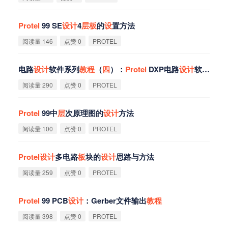
Protel
99 SE
设
计
4
层
板
的
设
置方法
阅读量 146
点赞 0
PROTEL
电路
设
计
软件系列
教
程
（
四
）：
Protel
DXP电路
设
计
软件之创建PCB文件
阅读量 290
点赞 0
PROTEL
Protel
99中
层
次原理图的
设
计
方法
阅读量 100
点赞 0
PROTEL
Protel
设
计
多电路
板
块的
设
计
思路与方法
阅读量 259
点赞 0
PROTEL
Protel
99 PCB
设
计
：Gerber文件输出
教
程
阅读量 398
点赞 0
PROTEL