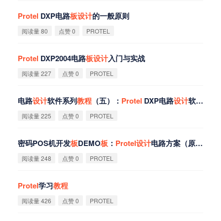
Protel
DXP电路
板
设
计
的一般原则
阅读量 80
点赞 0
PROTEL
Protel
DXP2004电路
板
设
计
入门与实战
阅读量 227
点赞 0
PROTEL
电路
设
计
软件系列
教
程
（五）：
Protel
DXP电路
设
计
软件之
设
阅读量 225
点赞 0
PROTEL
密码POS机开发
板
DEMO
板
：
Protel
设
计
电路方案（原理图+PCB文件）
阅读量 248
点赞 0
PROTEL
Protel
学习
教
程
阅读量 426
点赞 0
PROTEL