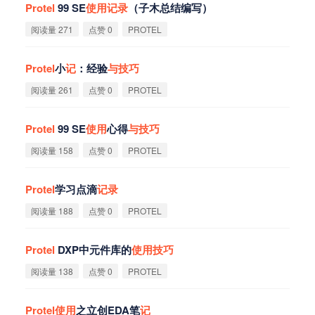
Protel
99 SE
使
用
记
录
（子木总结编写）
阅读量 271
点赞 0
PROTEL
Protel
小
记
：经验
与
技
巧
阅读量 261
点赞 0
PROTEL
Protel
99 SE
使
用
心得
与
技
巧
阅读量 158
点赞 0
PROTEL
Protel
学习点滴
记
录
阅读量 188
点赞 0
PROTEL
Protel
DXP中元件库的
使
用
技
巧
阅读量 138
点赞 0
PROTEL
Protel
使
用
之立创EDA笔
记