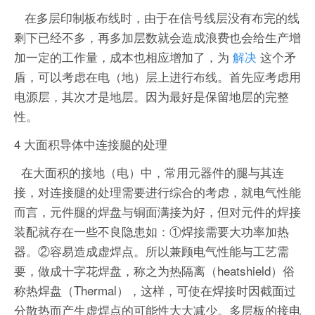
在多层印制板布线时，由于在信号线层没有布完的线
剩下已经不多，再多加层数就会造成浪费也会给生产增
加一定的工作量，成本也相应增加了，为
解决
这个矛
盾，可以考虑在电（地）层上进行布线。首先应考虑用
电源层，其次才是地层。因为最好是保留地层的完整
性。
4 大面积导体中连接腿的处理
在大面积的接地（电）中，常用元器件的腿与其连
接，对连接腿的处理需要进行综合的考虑，就电气性能
而言，元件腿的焊盘与铜面满接为好，但对元件的焊接
装配就存在一些不良隐患如：①焊接需要大功率加热
器。②容易造成虚焊点。所以兼顾电气性能与工艺需
要，做成十字花焊盘，称之为热隔离（heatshield）俗
称热焊盘（Thermal），这样，可使在焊接时因截面过
分散热而产生虚焊点的可能性大大减少。多层板的接电