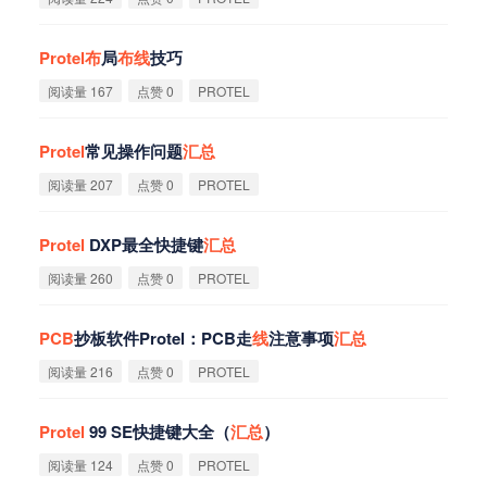
Protel
布
局
布
线
技巧
阅读量 167
点赞 0
PROTEL
Protel
常见操作问题
汇
总
阅读量 207
点赞 0
PROTEL
Protel
DXP最全快捷键
汇
总
阅读量 260
点赞 0
PROTEL
PCB
抄板软件Protel：PCB走
线
注意事项
汇
总
阅读量 216
点赞 0
PROTEL
Protel
99 SE快捷键大全（
汇
总
）
阅读量 124
点赞 0
PROTEL