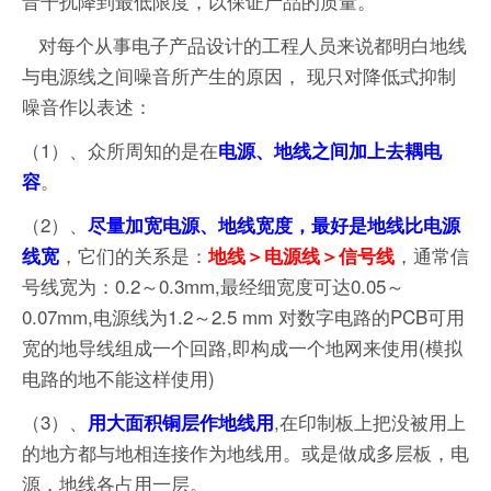
音干扰降到最低限度，以保证产品的质量。
对每个从事电子产品设计的工程人员来说都明白地线
与电源线之间噪音所产生的原因， 现只对降低式抑制
噪音作以表述：
（1）、众所周知的是在
电源、地线之间加上去耦电
。
容
（2）、
尽量加宽电源、地线宽度，最好是地线比电源
，它们的关系是：
，通常信
线宽
地线＞电源线＞信号线
号线宽为：0.2～0.3mm,最经细宽度可达0.05～
0.07mm,电源线为1.2～2.5 mm 对数字电路的PCB可用
宽的地导线组成一个回路,即构成一个地网来使用(模拟
电路的地不能这样使用)
（3）、
,在印制板上把没被用上
用大面积铜层作地线用
的地方都与地相连接作为地线用。或是做成多层板，电
源，地线各占用一层。