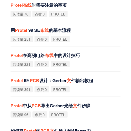
Protel
布
线
时需要注意的事项
阅读量 76
点赞 0
PROTEL
用
Protel
99 SE
布
线
的基本流程
阅读量 251
点赞 0
PROTEL
Protel
在高频电路
布
线
中的设计技巧
阅读量 221
点赞 0
PROTEL
Protel
99
PCB
设计：Gerber
文
件输出教程
阅读量 391
点赞 0
PROTEL
Protel
中从
PCB
导出Gerber光绘
文
件步骤
阅读量 96
点赞 0
PROTEL
如何将
Protel
的
PCB
文
件导入到Allegro中