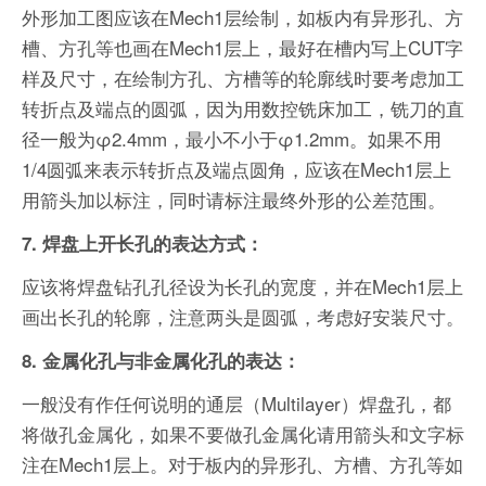
外形加工图应该在Mech1层绘制，如板内有异形孔、方
槽、方孔等也画在Mech1层上，最好在槽内写上CUT字
样及尺寸，在绘制方孔、方槽等的轮廓线时要考虑加工
转折点及端点的圆弧，因为用数控铣床加工，铣刀的直
径一般为φ2.4mm，最小不小于φ1.2mm。如果不用
1/4圆弧来表示转折点及端点圆角，应该在Mech1层上
用箭头加以标注，同时请标注最终外形的公差范围。
7. 焊盘上开长孔的表达方式：
应该将焊盘钻孔孔径设为长孔的宽度，并在Mech1层上
画出长孔的轮廓，注意两头是圆弧，考虑好安装尺寸。
8. 金属化孔与非金属化孔的表达：
一般没有作任何说明的通层（Multilayer）焊盘孔，都
将做孔金属化，如果不要做孔金属化请用箭头和文字标
注在Mech1层上。对于板内的异形孔、方槽、方孔等如