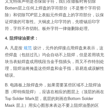
又无特殊声明是否保留字符，我们在做板时将切除
Bottem层上任何上焊盘的字符部分（不是整个字符切
除）和切除TOP层上表贴元件焊盘上的字符部分，以保
证焊接的可靠性。大铜皮上印字符的，先喷锡后印字
符，字符不作切削。板外字符一律做删除处理。
4. 阻焊绿油要求：
A. 凡是按
规范
设计，元件的焊接点用焊盘来表示，这
些焊盘（包括过孔）均会自动不上阻焊，但是若用填充
块当表贴焊盘或用线段当金手指插头，而又不作特别处
理，阻焊油将掩盖这些焊盘和金手指，容易造成误解性
错误。
B. 电路板上除焊盘外，如果需要某些区域不上阻焊油
墨（即特殊阻焊），应该在相应的图层上（顶层的画在
Top Solder Mark层，底层的则画在Bottom Solder
Mask 层上）用实心图形来表达不要上阻焊油墨的区