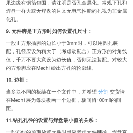
果边缘有铜箔包围，请注明是否孔金属化。常规下孔和
焊盘一样大或无焊盘的且又无电气性能的孔视为非金属
化孔。
9. 元件脚是正方形时如何设置孔尺寸：
一般正方形插脚的边长小于3mm时，可以用圆孔装
配，孔径应设为稍大于（考虑动配合）正方形的对角线
值，千万不要大意设为边长值，否则无法装配。对较大
的方形脚应在Mech1绘出方孔的轮廓线。
10. 边框：
当多块不同的板绘在一个文件中，并希望
分割
交货请
在Mech1层为每块板画一个边框，板间留100mil的间
距。
11.钻孔孔径的设置与焊盘最小值的关系：
一般布线的前期放置元件时就应考虑元件脚径、焊盘直