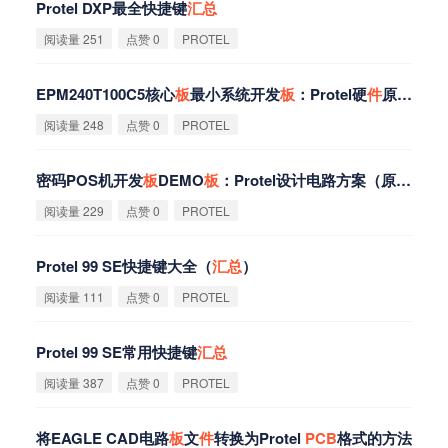
Protel DXP最全快捷键
汇
总
阅读量 251
点赞 0
PROTEL
EPM240T100C5核心
板
最小系统开发
板
：Protel硬
件
原理图+
P
阅读量 248
点赞 0
PROTEL
密码POS机开发
板
DEMO
板
：Protel设计电路方案（原理图+
P
阅读量 229
点赞 0
PROTEL
Protel 99 SE快捷键大全（
汇
总
）
阅读量 111
点赞 0
PROTEL
Protel 99 SE常用快捷键
汇
总
阅读量 387
点赞 0
PROTEL
将EAGLE CAD电路
板
文
件
转换为Protel
PCB
格式的方法