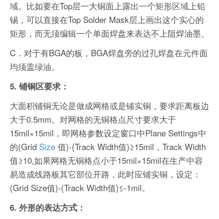
域。比如要在Top层一大铜面上露出一个矩形区域上铅
锡，可以直接在Top Solder Mask层上画出这个实心的
矩形，而无须编辑一个单面焊盘来表达不上阻焊油墨。
C．对于有BGA的板，BGA焊盘旁的过孔焊盘在元件面
均须盖绿油。
5. 铺铜区要求：
大面积铺铜无论是做成网格或是铺实铜，要求距离板边
大于0.5mm。对网格的无铜格点尺寸要求大于
15mil×15mil，即网格参数设定窗口中Plane Settings中
的(Grid
Size
值)-(Track Width值)≥15mil，Track Width
值≥10,如果网格无铜格点小于15mil×15mil在生产中容
易造成线路板其它部位开路，此时应铺实铜，设定：
(Grid Size值)-(Track Width值)≤-1mil。
6. 外形的表达方式：