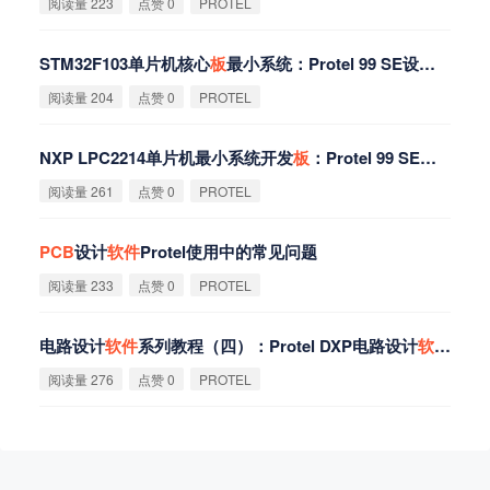
阅读量 223
点赞 0
PROTEL
STM32F103单片机核心
板
最小系统：Protel 99 SE设计硬
件
原
阅读量 204
点赞 0
PROTEL
NXP LPC2214单片机最小系统开发
板
：Protel 99 SE硬
件
原理
阅读量 261
点赞 0
PROTEL
PCB
设计
软
件
Protel使用中的常见问题
阅读量 233
点赞 0
PROTEL
电路设计
软
件
系列教程（四）：Protel DXP电路设计
软
件
之创
阅读量 276
点赞 0
PROTEL