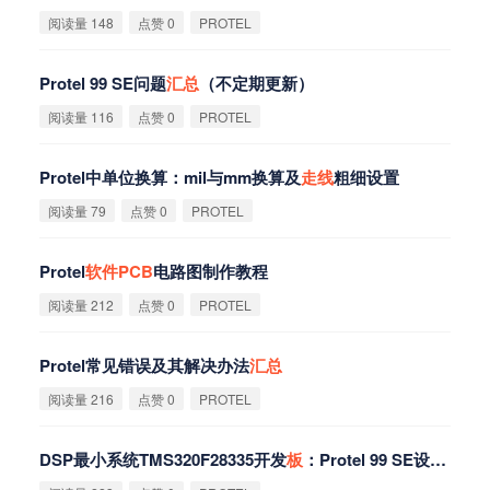
阅读量 148
点赞 0
PROTEL
Protel 99 SE问题
汇
总
（不定期更新）
阅读量 116
点赞 0
PROTEL
Protel中单位换算：mil与mm换算及
走
线
粗细设置
阅读量 79
点赞 0
PROTEL
Protel
软
件
PCB
电路图制作教程
阅读量 212
点赞 0
PROTEL
Protel常见错误及其解决办法
汇
总
阅读量 216
点赞 0
PROTEL
DSP最小系统TMS320F28335开发
板
：Protel 99 SE设计硬
件