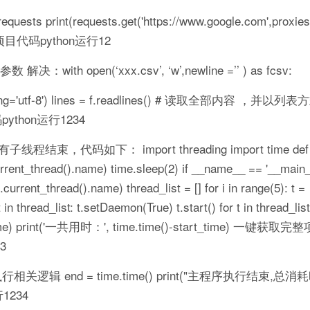
 print(requests.get('https://www.google.com',proxie
键获取完整项目代码python运行12
h open(‘xxx.csv’, ‘w’,newline =’’ ) as fcsv:
='utf-8') lines = f.readlines() # 读取全部内容 ，并以列表
目代码python运行1234
码如下： import threading import time def ru
nt_thread().name) time.sleep(2) if __name__ == '__main_
rent_thread().name) thread_list = [] for i in range(5): t =
n thread_list: t.setDaemon(True) t.start() for t in thread_list:
.name) print('一共用时：', time.time()-start_time) 一键获
3
) #执行相关逻辑 end = time.time() print("主程序执行结束,总消耗
行1234