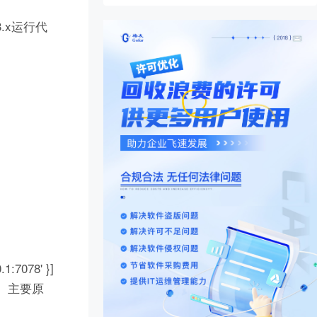
.x运行代
7078' }]
l： 主要原