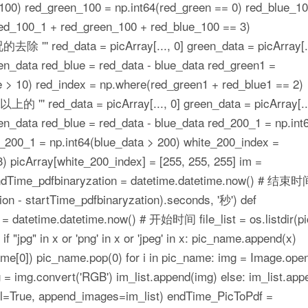
 100) red_green_100 = np.int64(red_green == 0) red_blue_1
red_100_1 + red_green_100 + red_blue_100 == 3)
 ''' red_data = picArray[..., 0] green_data = picArray[..
reen_data red_blue = red_data - blue_data red_green1 =
ue > 10) red_index = np.where(red_green1 + red_blue1 == 2)
 ''' red_data = picArray[..., 0] green_data = picArray[...
reen_data red_blue = red_data - blue_data red_200_1 = np.int
_200_1 = np.int64(blue_data > 200) white_200_index =
 picArray[white_200_index] = [255, 255, 255] im =
endTime_pdfbinaryzation = datetime.datetime.now() # 结束
on - startTime_pdfbinaryzation).seconds, '秒') def
 = datetime.datetime.now() # 开始时间 file_list = os.listdir(pi
t: if "jpg" in x or 'png' in x or 'jpeg' in x: pic_name.append(x)
me[0]) pic_name.pop(0) for i in pic_name: img = Image.open(
 = img.convert('RGB') im_list.append(img) else: im_list.app
all=True, append_images=im_list) endTime_PicToPdf =