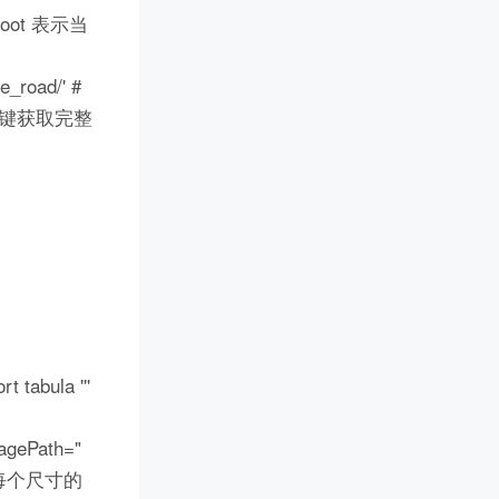
# root 表示当
e_road/' #
``` 一键获取完整
tabula '''
agePath="
0) # 每个尺寸的