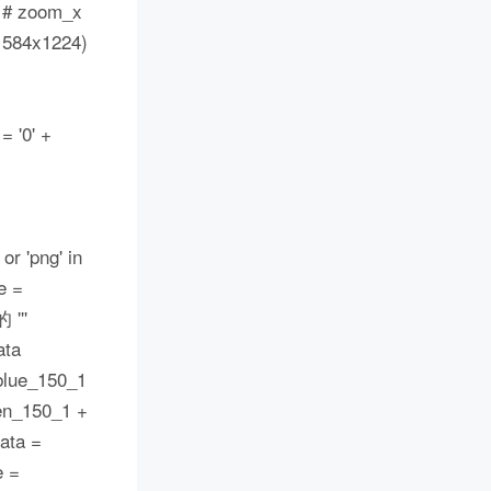
zoom_x
1584x1224)
 '0' +
or 'png' in
e =
'''
ata
 blue_150_1
een_150_1 +
ata =
e =