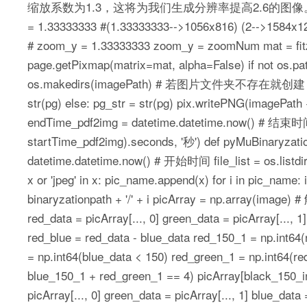
缩放系数为1.3，这将为我们生成分辨率提高2.6的图像。 # 
= 1.33333333 #(1.33333333-->1056x816) (2-->1584x
# zoom_y = 1.33333333 zoom_y = zoomNum mat = fitz.
page.getPixmap(matrix=mat, alpha=False) if n
os.makedirs(imagePath) # 若图片文件夹不存在就创建 if pg < 10:
str(pg) else: pg_str = str(pg) pix.writePNG(ima
endTime_pdf2img = datetime.datetime.now() # 结束时间
startTime_pdf2img).seconds, '秒') def pyMuBinaryzatio
datetime.datetime.now() # 开始时间 file_list = os.listdir(bin
x or 'jpeg' in x: pic_name.append(x) for i in pic_name
binaryzationpath + '/' + i picArray = np.arr
red_data = picArray[..., 0] green_data = picArray[..., 
red_blue = red_data - blue_data red_150_1 = np.int64
= np.int64(blue_data < 150) red_green_1 = np.int64(
blue_150_1 + red_green_1 == 4) picArray[black_1
picArray[..., 0] green_data = picArray[..., 1] blue_data