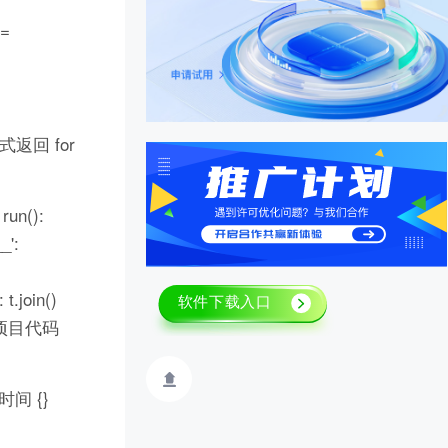
s=
方式返回 for
n():
_':
 t.join()
取完整项目代码
时间 {}