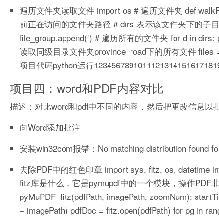
遍历文件夹读取文件 import os # 遍历文件夹 def walkFile(file): f
前正在访问的文件夹路径 # dirs 表示该文件夹下的子目录名list #
file_group.append(f) # 遍历所有的文件夹 for d in dirs: print(
读取同级目录文件夹province_road下的所有文件 files = walkFile
项目代码python运行12345678910111213141516171819
项目四：word和PDF内容对比
描述：对比word和pdf中不同的内容，然后把更改信息以
向Word添加批注
安装win32com报错：No matching distribution found fo
去除PDF中的红色印章 import sys, fitz, os, datetime import 
fitz库是什么，它是pymupdf中的一个模块，操作PDF非常舒服，只
pyMuPDF_fitz(pdfPath, imagePath, zoomNum): startT
+ imagePath) pdfDoc = fitz.open(pdfPath) for pg in 