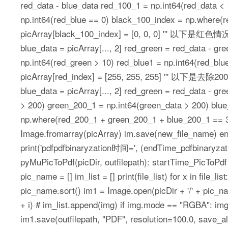
red_data - blue_data red_100_1 = np.int64(red_data <
np.int64(red_blue == 0) black_100_index = np.where(
picArray[black_100_index] = [0, 0, 0] ''' 以下是红色情况的去除
blue_data = picArray[..., 2] red_green = red_data - g
np.int64(red_green > 10) red_blue1 = np.int64(red_bl
picArray[red_index] = [255, 255, 255] ''' 以下是去除200以上的
blue_data = picArray[..., 2] red_green = red_data - g
> 200) green_200_1 = np.int64(green_data > 200) blue
np.where(red_200_1 + green_200_1 + blue_200_1 == 3)
Image.fromarray(picArray) im.save(new_file_name) 
print('pdfpdfbinaryzation时间=', (endTime_pdfbinaryzati
pyMuPicToPdf(picDir, outfilepath): startTime_PicToPdf
pic_name = [] im_list = [] print(file_list) for x in file_lis
pic_name.sort() im1 = Image.open(picDir + '/' + pic_na
+ i) # im_list.append(img) if img.mode == "RGBA": img
im1.save(outfilepath, "PDF", resolution=100.0, save_