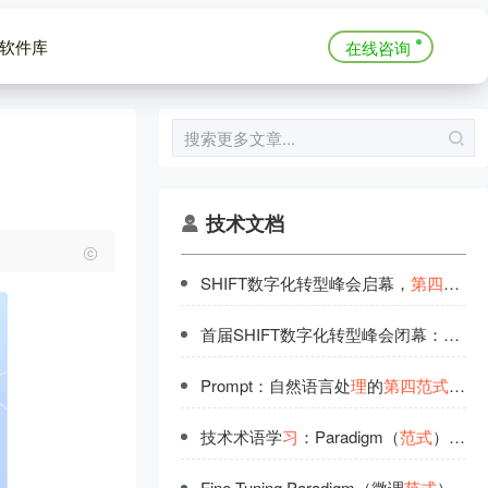
软件库
在线咨询
技术文档
SHIFT数字化转型峰会启幕，
第
四
范
式
首届SHIFT数字化转型峰会闭幕：
第
四
Prompt：自然语言处
理
的
第
四
范
式
（The
技术术语学
习
：Paradigm（
范
式
）详解
Fine-Tuning Paradigm（微调
范
式
）