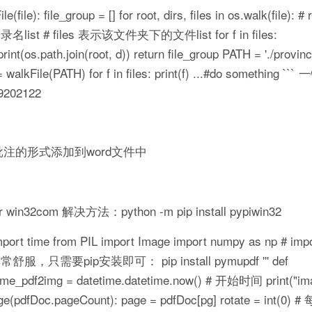
ile_group = [] for root, dirs, files in os.walk(file): 
 files 表示该文件夹下的文件list for f in files:
os.path.join(root, d)) return file_group PATH = './provinc
(PATH) for f in files: print(f) ...#do something 
202122
批注的形式添加到word文件中
r win32com 解决方法：python -m pip install pypiwin32
time from PIL import Image import numpy as np # import 
需要pip安装即可： pip install pymupdf ''' def
ime_pdf2img = datetime.datetime.now() # 开始时间 print("im
range(pdfDoc.pageCount): page = pdfDoc[pg] rotate = int(