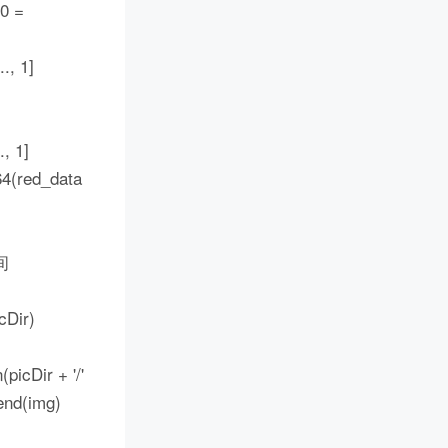
00 =
., 1]
, 1]
64(red_data
时间
cDir)
picDir + '/'
end(img)