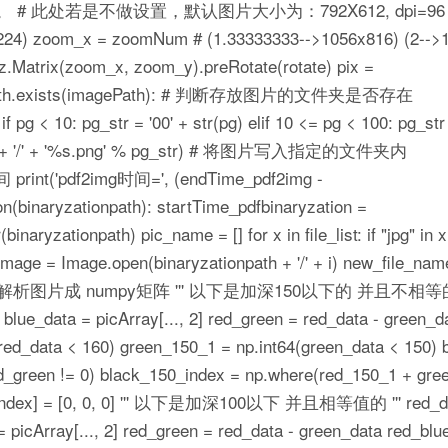
此处若是不做设置，默认图片大小为：792X612, dpi=96 # 
1224) zoom_x = zoomNum # (1.33333333-->1056x816) (2-->
Matrix(zoom_x, zoom_y).preRotate(rotate) pix =
ot os.path.exists(imagePath): # 判断存放图片的文件夹是否存在
 pg_str = '00' + str(pg) elif 10 <= pg < 100: pg_str =
gePath + '/' + '%s.png' % pg_str) # 将图片写入指定的文件夹内
 print('pdf2img时间=', (endTime_pdf2img -
n(binaryzationpath): startTime_pdfbinaryzation =
aryzationpath) pic_name = [] for x in file_list: if "jpg" in x 
: image = Image.open(binaryzationpath + '/' + i) new_file_nam
ay(image) # 解析图片成 numpy矩阵 ''' 以下是加深150以下的 并且不相等的 
1] blue_data = picArray[..., 2] red_green = red_data - green_d
(red_data < 160) green_150_1 = np.int64(green_data < 150)
red_green != 0) black_150_index = np.where(red_150_1 + gr
50_index] = [0, 0, 0] ''' 以下是加深100以下 并且相等值的 ''' red_d
 = picArray[..., 2] red_green = red_data - green_data red_blu