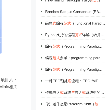
Random Sample Consensus (RANSAC)：模型拟合的
函数
式
编程
范
式
（Functional Paradigm）简述
Python支持的编程
范
式
详解（转并修改）：Python编程
编程
范
式
（Programming Paradigm）详解
编程
范
式
参考：programming paradigm详解
编程
范
式
（Programming Paradigm）全面解读
 项目六：
一种EEG预处
理
流程：EEG-fMRI
范
式
（
inio相关
传统嵌入
式
系统
与
嵌入
式
系统中的
范
式
转
你知道什么是Paradigm Shift（
范
式
转移