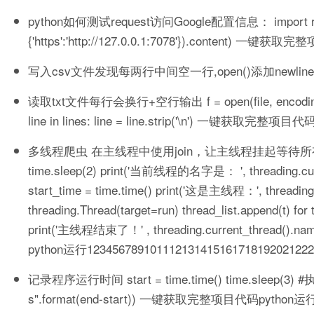
python如何测试request访问Google配置信息： import requests
{'https':'http://127.0.0.1:7078'}).content) 一
写入csv文件发现每两行中间空一行,open()添加newline参数 解决：wit
读取txt文件每行会换行+空行输出 f = open(file, encoding
line in lines: line = line.strip('\n') 一键获取完整项
多线程爬虫 在主线程中使用join，让主线程挂起等待所有子线程结束，代
time.sleep(2) print('当前线程的名字是： ', threading.curre
start_time = time.time() print('这是主线程：', threading.cur
threading.Thread(target=run) thread_list.append(t) for t i
print('主线程结束了！' , threading.current_thread()
python运行123456789101112131415161718192021222
记录程序运行时间 start = time.time() time.sleep(3
s".format(end-start)) 一键获取完整项目代码python运