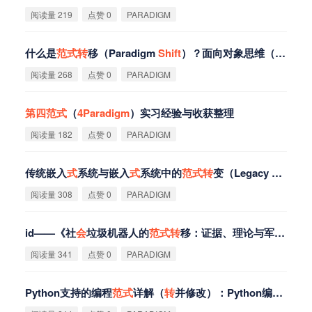
阅读量 219
点赞 0
PARADIGM
什么是
范
式
转
移（Paradigm
Shift
）？面向对象思维（初级）
阅读量 268
点赞 0
PARADIGM
第
四
范
式
（
4Paradigm
）实习经验与收获整理
阅读量 182
点赞 0
PARADIGM
传统嵌入
式
系统与嵌入
式
系统中的
范
式
转
变（Legacy Embedded Systems & Paradigm
阅读量 308
点赞 0
PARADIGM
id——《社
会
垃圾机器人的
范
式
转
移：证据、理论与军备竞赛工具》阅读笔记（The Paradigm-
阅读量 341
点赞 0
PARADIGM
Python支持的编程
范
式
详解（
转
并修改）：Python编程
范
式
（