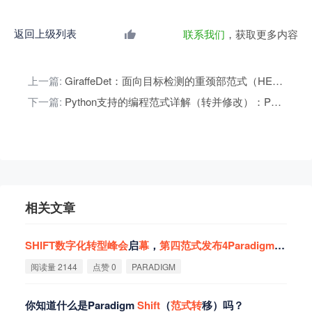
返回上级列表
联系我们
，获取更多内容
上一篇:
GiraffeDet：面向目标检测的重颈部范式（HEAVY-NECK PARADIGM FOR OBJECT DETECTION）
下一篇:
Python支持的编程范式详解（转并修改）：Python编程范式（Programming Paradigm）
相关文章
SHIFT
数
字
化
转
型
峰
会
启
幕
，
第
四
范
式
发
布
4Paradigm
Shift
转
阅读量 2144
点赞 0
PARADIGM
你知道什么是Paradigm
Shift
（
范
式
转
移）吗？