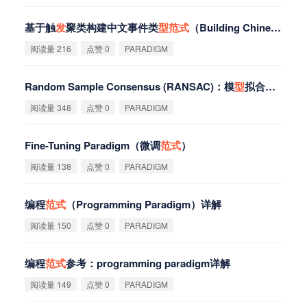
基于触
发
聚类构建中文事件类
型
范
式
（Building Chinese Event Type Paradigm Based on Trigger Clustering）
阅读量 216
点赞 0
PARADIGM
Random Sample Consensus (RANSAC)：模
型
拟合的经典
范
阅读量 348
点赞 0
PARADIGM
Fine-Tuning Paradigm（微调
范
式
）
阅读量 138
点赞 0
PARADIGM
编程
范
式
（Programming Paradigm）详解
阅读量 150
点赞 0
PARADIGM
编程
范
式
参考：programming paradigm详解
阅读量 149
点赞 0
PARADIGM