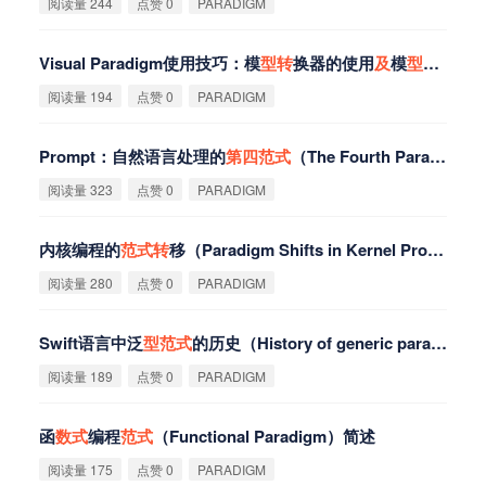
阅读量 244
点赞 0
PARADIGM
Visual Paradigm使用技巧：模
型
转
换器的使用
及
模
型
对比
阅读量 194
点赞 0
PARADIGM
Prompt：自然语言处理的
第
四
范
式
（The Fourth Paradigm for NLP）
阅读量 323
点赞 0
PARADIGM
内核编程的
范
式
转
移（Paradigm Shifts in Kernel Programming）
阅读量 280
点赞 0
PARADIGM
Swift语言中泛
型
范
式
的历史（History of generic paradigm）
阅读量 189
点赞 0
PARADIGM
函
数
式
编程
范
式
（Functional Paradigm）简述
阅读量 175
点赞 0
PARADIGM