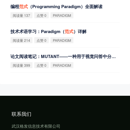
编程
范
式
（Programming Paradigm）全面解读
阅读量 137
点赞 0
PARADIGM
技术术语学习：Paradigm（
范
式
）详解
阅读量 214
点赞 0
PARADIGM
论文阅读笔记：MUTANT——一种用于视觉问答中分
布
外泛
化
阅读量 399
点赞 0
PARADIGM
联系我们
武汉格发信息技术有限公司