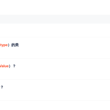
otype
）的类
Value
）？
）？