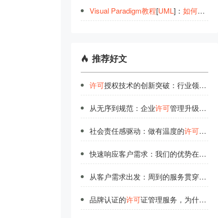
Visual
Paradigm
教
程
[
UML
]：
如
何
在
用
例
推荐好文
许可
授权技术的创新突破：行业领先者的研发投入
从无序到规范：企业
许可
管理升级路线图
社会责任感驱动：做有温度的
许可
管理
快速响应客户需求：我们的优势在
许可
从客户需求出发：周到的服务贯穿
许可
品牌认证的
许可
证管理服务，为什么更值得信赖？