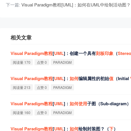
下一篇:
Visual Paradigm教程[UML]：如何在UML中绘制活动图？
相关文章
Visual
Paradigm
教
程
[
UML
]：创建一个具有
刻
板
印
象
（
Stere
阅读量 170
点赞 0
PARADIGM
Visual
Paradigm
教
程
[
UML
]：
如
何
编辑属性的初始
值
（Initial
阅读量 213
点赞 0
PARADIGM
Visual
Paradigm
教
程
[
UML
]：
如
何
使
用
子图（Sub-diagram
阅读量 160
点赞 0
PARADIGM
Visual
Paradigm
教
程
[
UML
]：
如
何
绘制封装图？（
下
）