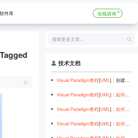
软件库
在线咨询
agged
技术文档
Visual
Paradigm
教
程
[
UML
]：创建一个具有
Visual
Paradigm
教
程
[
UML
]：
如
何
编辑
Visual
Paradigm
教
程
[
UML
]：
如
何
使
用
子
Visual
Paradigm
教
程
[
UML
]：
如
何
绘制
Visual
Paradigm
教
程
[
UML
]：
如
何
使
用
文