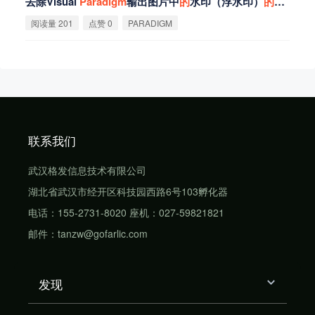
去除Visual
Paradigm
输出图片中
的
水印（浮水印）
的
方
法
阅读量 201
点赞 0
PARADIGM
联系我们
武汉格发信息技术有限公司
湖北省武汉市经开区科技园西路6号103孵化器
电话：155-2731-8020 座机：027-59821821
邮件：tanzw@gofarlic.com
发现