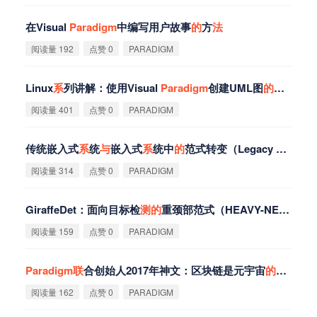
在Visual
Paradigm
中编写用户故事
的
方
法
阅读量 192
点赞 0
PARADIGM
Linux
系
列讲解：使用Visual
Paradigm
创建UML图
的
流程
与
实
阅读量 401
点赞 0
PARADIGM
传统嵌入式
系
统
与
嵌入式
系
统中
的
范式转变（Legacy Embedded Systems &
阅读量 314
点赞 0
PARADIGM
GiraffeDet：面向目标检
测
的
重颈部范式（HEAVY-NECK
PA
阅读量 159
点赞 0
PARADIGM
Paradigm
联
合创始人2017年神文：区块链是元宇宙
的
基础层
阅读量 162
点赞 0
PARADIGM