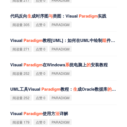
阅读量 217
点赞 0
PARADIGM
代码反向
生
成时序图
与
类图：Visual
Paradigm
实践
阅读量 305
点赞 0
PARADIGM
Visual
Paradigm
教程[UML]：如何在UML中绘制
组
件图？
阅读量 271
点赞 0
PARADIGM
Visual
Paradigm
在Windows
系
统电脑上
的
安装教程
阅读量 252
点赞 0
PARADIGM
UML工具Visual
Paradigm
教程：
生
成Oracle数据库
的
映射层
阅读量 252
点赞 0
PARADIGM
Visual
Paradigm
使用方
法
详解
阅读量 179
点赞 0
PARADIGM