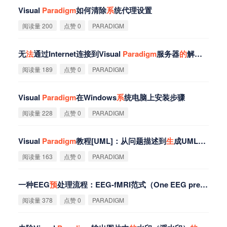
Visual
Paradigm
如何清除
系
统代理设置
阅读量 200
点赞 0
PARADIGM
无
法
通过Internet连接到Visual
Paradigm
服务器
的
解决方
法
阅读量 189
点赞 0
PARADIGM
Visual
Paradigm
在Windows
系
统电脑上安装步骤
阅读量 228
点赞 0
PARADIGM
Visual
Paradigm
教程[UML]：从问题描述到
生
成UML模型
阅读量 163
点赞 0
PARADIGM
一种EEG
预
处理流程：EEG-fMRI范式（One EEG preprocessing pipeline - EEG-fMRI
阅读量 378
点赞 0
PARADIGM