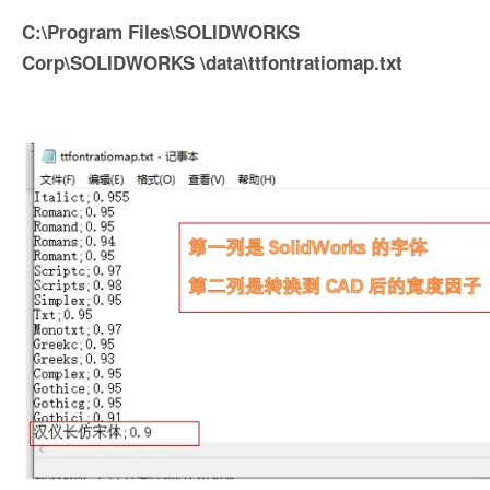
C:\Program Files\SOLIDWORKS
Corp\SOLIDWORKS \data\ttfontratiomap.txt