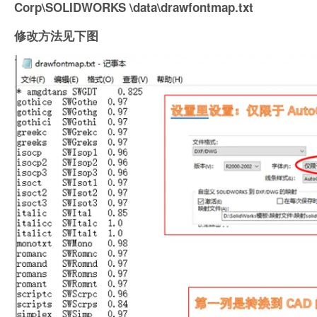
Corp\SOLIDWORKS \data\drawfontmap.txt
修改方法见下图