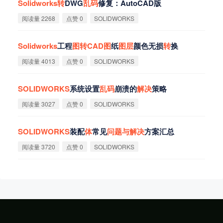
Solidworks
转
DWG
乱
码
修复：AutoCAD版
阅读量 2268
点赞 0
SOLIDWORKS
Solidworks
工程
图
转
CAD
图
纸
图
层
颜色无损
转
换‌
阅读量 4013
点赞 0
SOLIDWORKS
SOLIDWORKS
系统设置
乱
码
崩溃的
解
决
策略
阅读量 3027
点赞 0
SOLIDWORKS
SOLIDWORKS
装配
体
常见
问
题
与
解
决
方案汇总
阅读量 3720
点赞 0
SOLIDWORKS