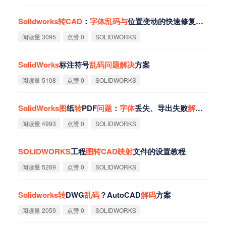
Solidworks
转
CAD
：
字
体
乱
码
与
位置变动的快速修复方法
阅读量 3095
点赞 0
SOLIDWORKS
SolidWorks
标注符号
乱
码
问
题
解
决
方案
阅读量 5108
点赞 0
SOLIDWORKS
SolidWorks
图
纸
转
PDF
问
题
：
字
体
丢失、导出失败
解
决
方案
阅读量 4993
点赞 0
SOLIDWORKS
SOLIDWORKS
工程
图
转
CAD
映
射
文件的设置教程
阅读量 5269
点赞 0
SOLIDWORKS
Solidworks
转
DWG
乱
码
？AutoCAD
解
码
方案
阅读量 2059
点赞 0
SOLIDWORKS