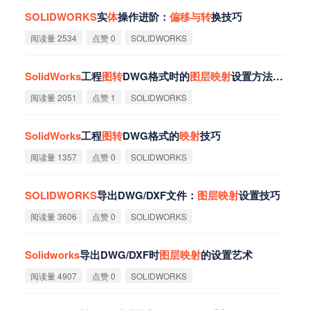
SOLIDWORKS
实
体
操作进阶：
偏
移
与
转
换技巧
阅读量 2534
点赞 0
SOLIDWORKS
SolidWorks
工程
图
转
DWG格式时的
图
层
映
射
设置方法详细教程
阅读量 2051
点赞 1
SOLIDWORKS
SolidWorks
工程
图
转
DWG格式的
映
射
技巧
阅读量 1357
点赞 0
SOLIDWORKS
SOLIDWORKS
导出DWG/DXF文件：
图
层
映
射
设置技巧
阅读量 3606
点赞 0
SOLIDWORKS
Solidworks
导出DWG/DXF时
图
层
映
射
的设置艺术
阅读量 4907
点赞 0
SOLIDWORKS