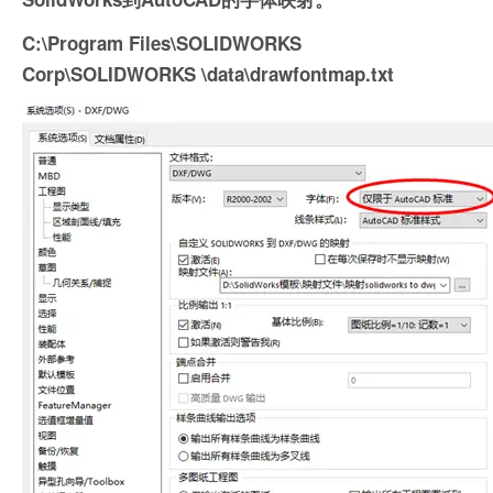
C:\Program Files\SOLIDWORKS
Corp\SOLIDWORKS \data\drawfontmap.txt