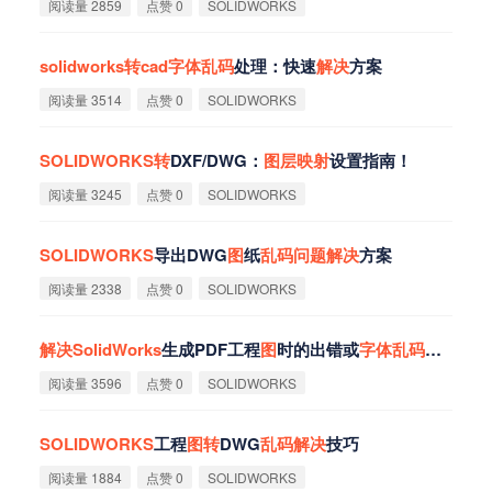
阅读量 2859
点赞 0
SOLIDWORKS
solidworks
转
cad
字
体
乱
码
处理：快速
解
决
方案
阅读量 3514
点赞 0
SOLIDWORKS
SOLIDWORKS
转
DXF/DWG：
图
层
映
射
设置指南！
阅读量 3245
点赞 0
SOLIDWORKS
SOLIDWORKS
导出DWG
图
纸
乱
码
问
题
解
决
方案
阅读量 2338
点赞 0
SOLIDWORKS
解
决
SolidWorks
生成PDF工程
图
时的出错或
字
体
乱
码
问
题‌
阅读量 3596
点赞 0
SOLIDWORKS
SOLIDWORKS
工程
图
转
DWG
乱
码
解
决
技巧
阅读量 1884
点赞 0
SOLIDWORKS