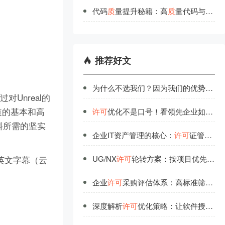
代码
质
量提升秘籍：高
质
量代码与串口环形队列的实践
推荐好文
为什么不选我们？因为我们的优势不只是技术雄厚
对Unreal的
道的基本和高
许可
优化不是口号！看领先企业如何实现软件授权价值最大化
料所需的坚实
企业IT资产管理的核心：
许可
证管理的战略价值
+中英文字幕（云
UG/NX
许可
轮转方案：按项目优先级分配，空闲自动流转
企业
许可
采购评估体系：高标准筛选可靠供应商
深度解析
许可
优化策略：让软件授权不再浪费