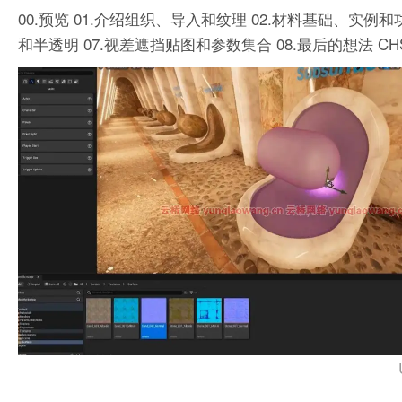
00.预览
01.介绍组织、导入和纹理
02.材料基础、实例和
和半透明
07.视差遮挡贴图和参数集合
08.最后的想法
CH