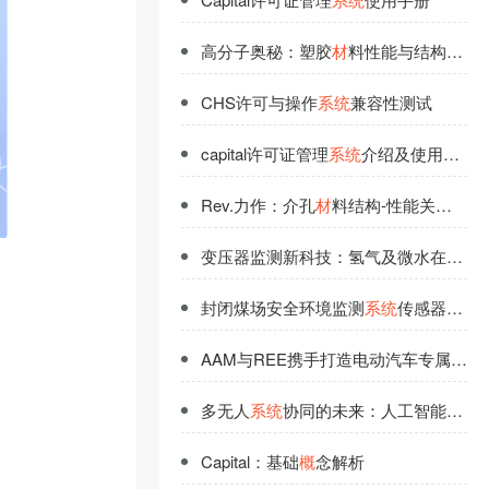
高分子奥秘：塑胶
材
料性能与结构的关
CHS许可与操作
系
统
兼容性测试
capital许可证管理
系
统
介绍及使用指南
Rev.力作：介孔
材
料结构-性能关
系
新洞
变压器监测新科技：氢气及微水在线监测
封闭煤场安全环境监测
系
统
传感器选型指南
AAM与REE携手打造电动汽车专属电力推进
多无人
系
统
协同的未来：人工智能安全新探索
Capital：基础
概
念解析