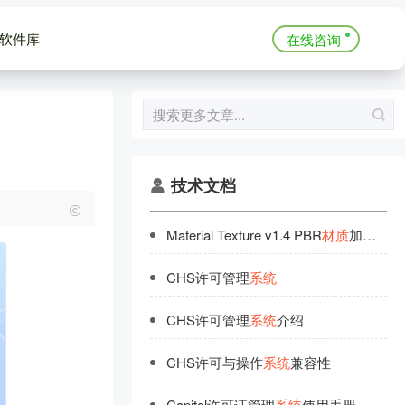
软件库
在线咨询
技术文档
Material Texture v1.4 PBR
材
质
加载器：适配VR与CR7.1汉化版
CHS许可管理
系
统
CHS许可管理
系
统
介绍
CHS许可与操作
系
统
兼容性
Capital许可证管理
系
统
使用手册