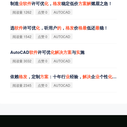
制造
业
软
件
许可优
化
，
格
发
稳定低价
方
案
解
燃眉之急！
阅读量 1262
点赞 0
AUTOCAD
选
软
件
许可优
化
，听用户
的
，
格
发
价
格
最
低还
最
稳！
阅读量 1542
点赞 0
AUTOCAD
AutoCAD
软
件
许可优
化
解
决
方
案
与
实
施
阅读量 3032
点赞 0
AUTOCAD
依赖
格
发
，定制
方
案
：十年行
业
经验，
解
决
企
业
个性
化
需求！
阅读量 2345
点赞 0
AUTOCAD