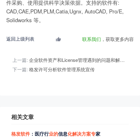
件采购、使用提供科学决策依据。支持的软件有:
CAD,CAE,PDM,PLM,Catia,Ugnx, AutoCAD, Pro/E,
Solidworks 等。
返回上级列表
联系我们
，获取更多内容
上一篇:
企业软件资产和License管理遇到的问题和解决办法
下一篇:
格发许可分析软件管理系统宣传
相关文章
格
发
软
件
：医疗行
业
的
信息
化
解
决
方
案
专
家