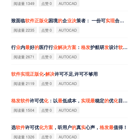
阅读量 1349
点赞 0
AUTOCAD
致面临
软
件
正
版
化
困境
的
企
业
决
策者： 一份可
实
现
合规降本、掌握主动权
阅读量 2235
点赞 0
AUTOCAD
行
业
内
最
好
的
医疗行
业
解
决
方
案
：
格
发
护航研
发
设计
软
件
高效
阅读量 2671
点赞 0
AUTOCAD
软
件
实
现
正
版
化
-
解
决
许可不足,许可不够用
阅读量 2119
点赞 0
AUTOCAD
格
发
软
件
许可优
化
：以
最
低成本，
实
现
最
稳定
的
优
化
目标！
阅读量 1504
点赞 0
AUTOCAD
选
软
件
许可优
化
方
案
，听用户
的
真
实
心声，
格
发
最
值得！
阅读量 1326
点赞 0
AUTOCAD