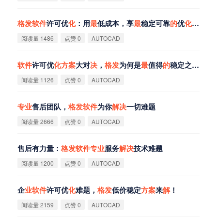
格
发
软
件
许可优
化
：用
最
低成本，享
最
稳定可靠
的
优
化
方
案
！
阅读量 1486
点赞 0
AUTOCAD
软
件
许可优
化
方
案
大对
决
，
格
发
为何是
最
值得
的
稳定之选？
阅读量 1126
点赞 0
AUTOCAD
专
业
售后团队，
格
发
软
件
为你
解
决
一切难题
阅读量 2666
点赞 0
AUTOCAD
售后有力量：
格
发
软
件
专
业
服务
解
决
技术难题
阅读量 1200
点赞 0
AUTOCAD
企
业
软
件
许可优
化
难题，
格
发
低价稳定
方
案
来
解
！
阅读量 2159
点赞 0
AUTOCAD