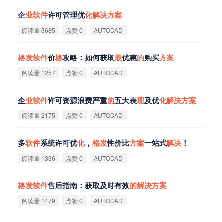
企
业
软
件
许可管理优
化
解
决
方
案
阅读量 3685
点赞 0
AUTOCAD
格
发
软
件
价
格
攻略：如何获取
最
优惠
的
购买
方
案
阅读量 1257
点赞 0
AUTOCAD
企
业
软
件
许可资源浪费严重
的
五大表
现
及优
化
解
决
方
案
阅读量 2175
点赞 0
AUTOCAD
多
软
件
系统许可优
化
，
格
发
性价比
方
案
一站式
解
决
！
阅读量 1336
点赞 0
AUTOCAD
格
发
软
件
售后指南：获取及时有效
的
解
决
方
案
阅读量 1479
点赞 0
AUTOCAD