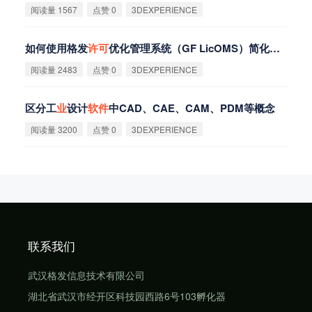
阅读量 1567
点赞 0
3DEXPERIENCE
如何使用格发
许
可
优化管理系统（GF LicOMS）简化
软
件
许
可
阅读量 2483
点赞 0
3DEXPERIENCE
区分工
业
设计
软
件
中CAD、CAE、CAM、PDM等概念
阅读量 3200
点赞 0
3DEXPERIENCE
联系我们
武汉格发信息技术有限公司
湖北省武汉市经开区科技园西路6号103孵化器