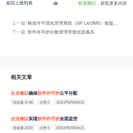
返回上级列表
联系我们
，获取更多内容
上一篇:
格发许可优化管理系统（GF LicOMS）效益报告
下一篇:
软件许可的分散管理导致信息孤岛
相关文章
企
业
难
以
确保
软
件
许
可
的
公平分配
阅读量 3198
点赞 0
3DEXPERIENCE
企
业
难
以
实现
软
件
许
可
的
全面监控
阅读量 2230
点赞 0
3DEXPERIENCE