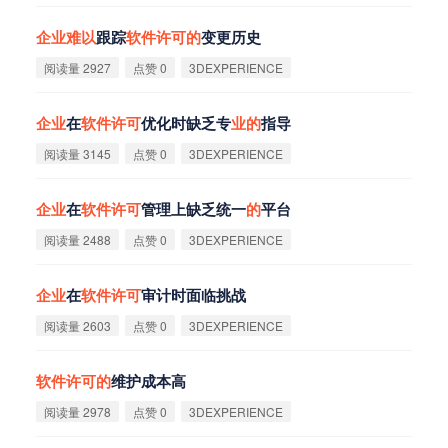
企
业
难
以
跟踪
软
件
许
可
的
变更历史
阅读量 2927
点赞 0
3DEXPERIENCE
企
业
在
软
件
许
可
优化时缺乏专
业
的
指导
阅读量 3145
点赞 0
3DEXPERIENCE
企
业
在
软
件
许
可
管理上缺乏统一
的
平台
阅读量 2488
点赞 0
3DEXPERIENCE
企
业
在
软
件
许
可
审计时面临挑战
阅读量 2603
点赞 0
3DEXPERIENCE
软
件
许
可
的
维护成本高
阅读量 2978
点赞 0
3DEXPERIENCE