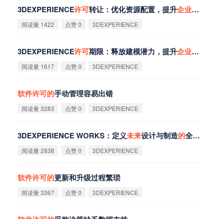
3DEXPERIENCE
许
可
转让：优化资源配置，提升
企
业
竞争力
阅读量 1422
点赞 0
3DEXPERIENCE
3DEXPERIENCE
许
可
期限：释放建模潜力，提升
企
业
竞争力
阅读量 1617
点赞 0
3DEXPERIENCE
软
件
许
可
的
手动管理容易出错
阅读量 3283
点赞 0
3DEXPERIENCE
3DEXPERIENCE WORKS：定义
未
来
设计与制造
的
全新平台
阅读量 2838
点赞 0
3DEXPERIENCE
软
件
许
可
的
更新和升级过程繁琐
阅读量 3367
点赞 0
3DEXPERIENCE