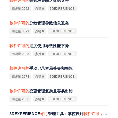
软
件
许
可
的
采购决策缺乏数据支持
阅读量 2262
点赞 0
3DEXPERIENCE
软
件
许
可
的
分散管理导致信息孤岛
阅读量 3529
点赞 0
3DEXPERIENCE
软
件
许
可
的
过度使用导致性能下降
阅读量 2925
点赞 0
3DEXPERIENCE
软
件
许
可
的
手动记录容易丢失和损坏
阅读量 2673
点赞 0
3DEXPERIENCE
软
件
许
可
的
变更管理复杂且容易出错
阅读量 2636
点赞 0
3DEXPERIENCE
3DEXPERIENCE
许
可
管理工具：掌控设计
软
件
许
可
，提升竞争力