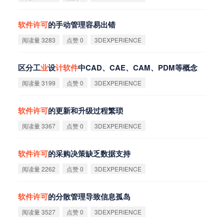
软
件
许
可
的手动管理容易出错
阅读量 3283
点赞 0
3DEXPERIENCE
区分工
业
设
计
软
件
中CAD、CAE、CAM、PDM等概念
阅读量 3199
点赞 0
3DEXPERIENCE
软
件
许
可
的更新和升级过程繁琐
阅读量 3367
点赞 0
3DEXPERIENCE
软
件
许
可
的采购决策缺乏数据支持
阅读量 2262
点赞 0
3DEXPERIENCE
软
件
许
可
的分散管理导致信息孤岛
阅读量 3527
点赞 0
3DEXPERIENCE