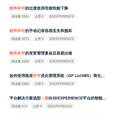
软
件
许
可
的过度使用导致性能下降
阅读量 2924
点赞 0
3DEXPERIENCE
软
件
许
可
的手动记录容易丢失和损坏
阅读量 2673
点赞 0
3DEXPERIENCE
软
件
许
可
的变更管理复杂且容易出错
阅读量 2636
点赞 0
3DEXPERIENCE
如何使用格发
许
可
优化管理系统（GF LicOMS）简化
软
件
许
可
阅读量 2482
点赞 0
3DEXPERIENCE
平台解决方案选型：
面
向3DEXPERIENCE平台的智能
许
可
证
阅读量 913
点赞 0
3DEXPERIENCE