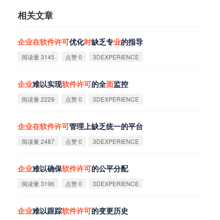
相关文章
企
业
在
软
件
许
可
优化
时
缺乏专
业
的指导
阅读量 3145
点赞 0
3DEXPERIENCE
企
业
难以实现
软
件
许
可
的全
面
监控
阅读量 2229
点赞 0
3DEXPERIENCE
企
业
在
软
件
许
可
管理上缺乏统一的平台
阅读量 2487
点赞 0
3DEXPERIENCE
企
业
难以确保
软
件
许
可
的公平分配
阅读量 3196
点赞 0
3DEXPERIENCE
企
业
难以跟踪
软
件
许
可
的变更历史