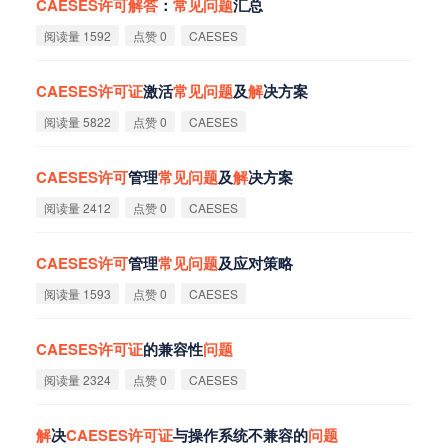
CAESES
许
可
解
答
：
常
见
问
题
汇总
阅读量 1592
点赞 0
CAESES
CAESES
许
可
证
激活
常
见
问
题
及
解
决方案
阅读量 5822
点赞 0
CAESES
CAESES
许
可
管理
常
见
问
题
及
解
决方案
阅读量 2412
点赞 0
CAESES
CAESES
许
可
管理
常
见
问
题
及应对策略
阅读量 1593
点赞 0
CAESES
CAESES
许
可
证
的兼容性
问
题
阅读量 2324
点赞 0
CAESES
解
决
CAESES
许
可
证
与操作系统不兼容的
问
题