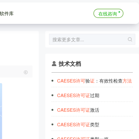
软件库
在线咨询
技术文档
CAESES
许
可
验
证
：有效性检查
方
法
CAESES
许
可
证
过期
CAESES
许
可
证
激活
CAESES
许
可
证
类型
CAESES
许
可
证
类型一览