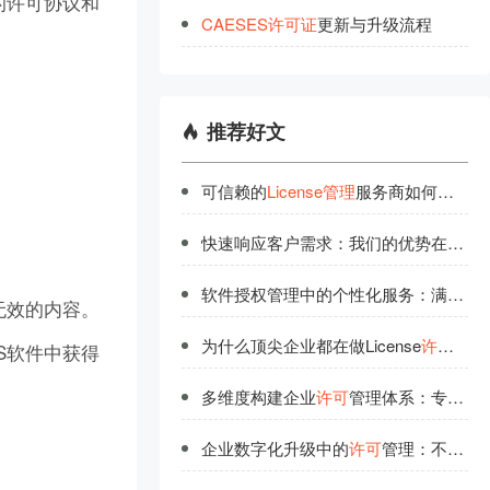
的许可协议和
CAESES
许
可
证
更新与升级流程
推荐好文
可信赖的
License管理
服务商如何选择？品牌认证指南
快速响应客户需求：我们的优势在
许可
软件授权管理中的个性化服务：满足不同场景需求
无效的内容。
为什么顶尖企业都在做License
许可
优化
S软件中获得
多维度构建企业
许可
管理体系：专业研发团队的实战分享
企业数字化升级中的
许可
管理：不可忽视的基础要素