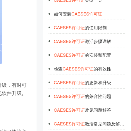
如何安装
CAESES
许
可
证
CAESES
许
可
证
的使用限制
CAESES
许
可
证
激活步骤详解
CAESES
许
可
证
的安装和配置
检查
CAESES
许
可
证
的有效性
CAESES
许
可
证
的更新和升级
升级，有时可
现软件升级。
CAESES
许
可
证
的兼容性问题
CAESES
许
可
证
常见问题解答
CAESES
许
可
证
激活常见问题及解决
方