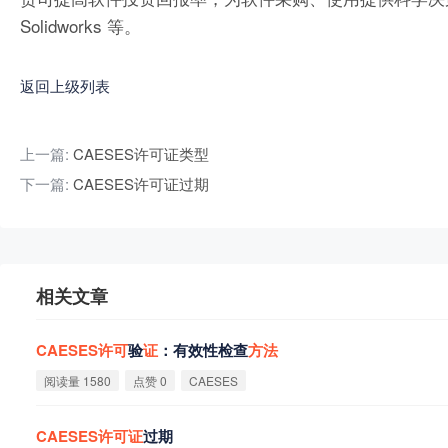
Solidworks 等。
返回上级列表
上一篇:
CAESES许可证类型
下一篇:
CAESES许可证过期
相关文章
CAESES
许
可
验
证
：有效性检查
方
法
阅读量 1580
点赞 0
CAESES
CAESES
许
可
证
过期