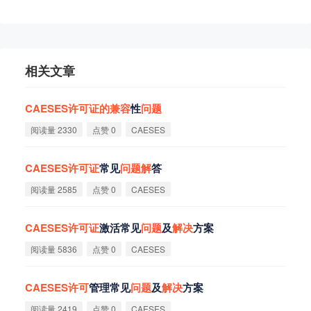
相关文章
CAESES
许
可
证
的
兼
容
性
问
题
阅读量 2330
点赞 0
CAESES
CAESES
许
可
证
常见
问
题
解
答
阅读量 2585
点赞 0
CAESES
CAESES
许
可
证
激活常见
问
题
及
解
决
方案
阅读量 5836
点赞 0
CAESES
CAESES
许
可
管理常见
问
题
及
解
决
方案
阅读量 2419
点赞 0
CAESES