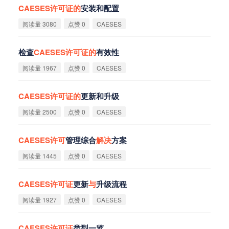
CAESES
许
可
证
的
安装和配置
阅读量 3080
点赞 0
CAESES
检查
CAESES
许
可
证
的
有效性
阅读量 1967
点赞 0
CAESES
CAESES
许
可
证
的
更新和升级
阅读量 2500
点赞 0
CAESES
CAESES
许
可
管理综合
解
决
方案
阅读量 1445
点赞 0
CAESES
CAESES
许
可
证
更新
与
升级流程
阅读量 1927
点赞 0
CAESES
CAESES
许
可
证
类型一览