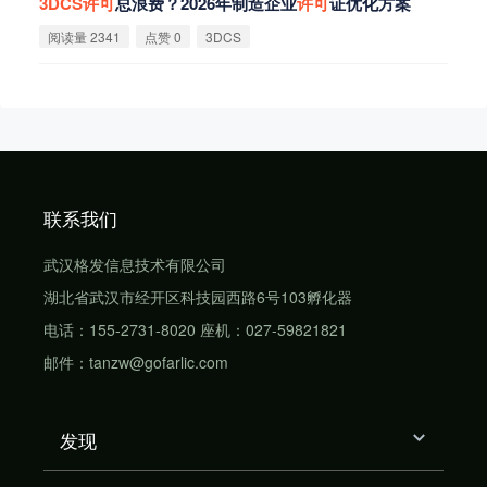
3DCS
许
可
总浪费？2026年制造企业
许
可
证优化方案
阅读量 2341
点赞 0
3DCS
联系我们
武汉格发信息技术有限公司
湖北省武汉市经开区科技园西路6号103孵化器
电话：155-2731-8020 座机：027-59821821
邮件：tanzw@gofarlic.com
发现