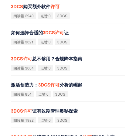
3DCS
购买额外软件
许
可
阅读量 2940
点赞 0
3DCS
如何选择合适的
3DCS
许
可
证
阅读量 3621
点赞 0
3DCS
3DCS
许
可
总不够用？合规降本指南
阅读量 3004
点赞 0
3DCS
激活创造力：
3DCS
许
可
分析的崛起
阅读量 854
点赞 0
3DCS
3DCS
许
可
证有效期管理奥秘探索
阅读量 1982
点赞 0
3DCS