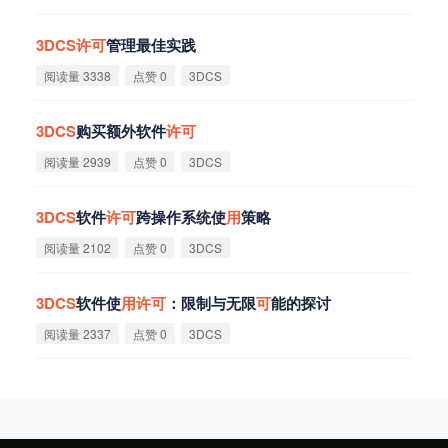
3DCS
许
可
管理最佳实践
阅读量 3338
点赞 0
3DCS
3DCS
购买额外软件
许
可
阅读量 2939
点赞 0
3DCS
3DCS
软件
许
可
跨操作系统使
用
策略
阅读量 2102
点赞 0
3DCS
3DCS
软件使
用
许
可
：限制与无限
可
能的探讨
阅读量 2337
点赞 0
3DCS