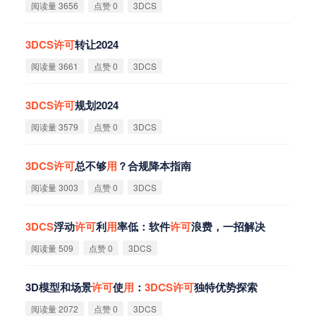
阅读量 3656
点赞 0
3DCS
3DCS
许
可
转让2024
阅读量 3661
点赞 0
3DCS
3DCS
许
可
规划2024
阅读量 3579
点赞 0
3DCS
3DCS
许
可
总不够
用
？合规降本指南
阅读量 3003
点赞 0
3DCS
3DCS
浮动
许
可
利
用
率低：软件
许
可
浪费，一招解决
阅读量 509
点赞 0
3DCS
3D模型和场景
许
可
使
用
：
3DCS
许
可
独特优势探索
阅读量 2072
点赞 0
3DCS