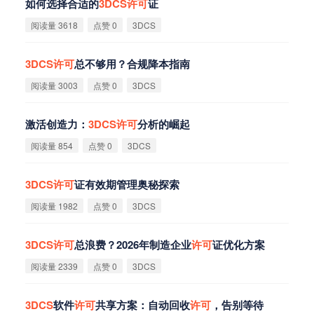
如何选择合适的
3DCS
许
可
证
阅读量 3618
点赞 0
3DCS
3DCS
许
可
总不够用？合规降本指南
阅读量 3003
点赞 0
3DCS
激活创造力：
3DCS
许
可
分析的崛起
阅读量 854
点赞 0
3DCS
3DCS
许
可
证有效期管理奥秘探索
阅读量 1982
点赞 0
3DCS
3DCS
许
可
总浪费？2026年制造企业
许
可
证优化方案
阅读量 2339
点赞 0
3DCS
3DCS
软件
许
可
共享方案：自动回收
许
可
，告别等待