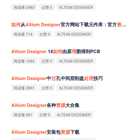
阅读量 2483
点赞 0
ALTIUM DESIGNER
如
何
从
Altium
Designer
官方网站下载元件库：官方
资
源
获取
阅读量 714
点赞 0
ALTIUM DESIGNER
Altium
Designer
14
如
何
由原
理
图得到PCB
阅读量 1062
点赞 0
ALTIUM DESIGNER
Altium
Designer
中
过
孔中间层削盘
处
理
技巧
阅读量 2861
点赞 0
ALTIUM DESIGNER
Altium
Designer
各种
资
源
大合集
阅读量 661
点赞 0
ALTIUM DESIGNER
Altium
Designer
安装包
资
源
下载