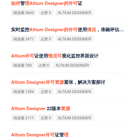
如
何
管
理
Altium
Designer
的
许
可
证
阅读量 2643
点赞 0
ALTIUM DESIGNER
实时监控
Altium
Designer
的
许
可
使用
情
况
，准确评估真实需求
阅读量 2471
点赞 0
ALTIUM DESIGNER
Altium
许
可
证使用
情
况
可
视化监控界面设计
阅读量 763
点赞 0
ALTIUM DESIGNER
Altium
Designer
许
可
资
源
紧张，解决方案探讨
阅读量 1354
点赞 0
ALTIUM DESIGNER
Altium
Designer
22版本
资
源
阅读量 2111
点赞 0
ALTIUM DESIGNER
Altium
Designer
许
可
证管
理