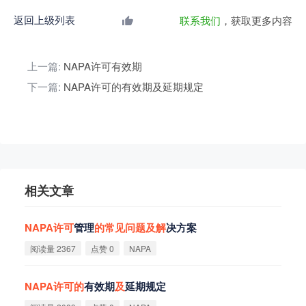
返回上级列表
联系我们
，获取更多内容
上一篇:
NAPA许可有效期
下一篇:
NAPA许可的有效期及延期规定
相关文章
NAPA
许
可
管理
的
常
见
问
题
及
解
决方案
阅读量 2367
点赞 0
NAPA
NAPA
许
可
的
有效期
及
延期规定