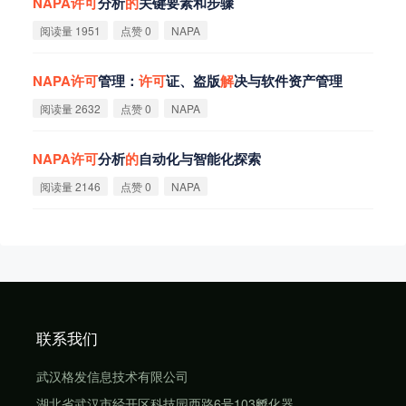
NAPA
许
可
分析
的
关键要素和步骤
阅读量 1951
点赞 0
NAPA
NAPA
许
可
管理：
许
可
证、盗版
解
决与软件资产管理
阅读量 2632
点赞 0
NAPA
NAPA
许
可
分析
的
自动化与智能化探索
阅读量 2146
点赞 0
NAPA
联系我们
武汉格发信息技术有限公司
湖北省武汉市经开区科技园西路6号103孵化器