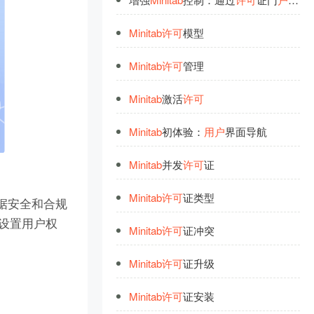
Minitab
许
可
模型
Minitab
许
可
管理
Minitab
激活
许
可
Minitab
初体验：
用
户
界面导航
Minitab
并发
许
可
证
Minitab
许
可
证类型
数据安全和合规
何设置用户权
Minitab
许
可
证冲突
Minitab
许
可
证升级
Minitab
许
可
证安装