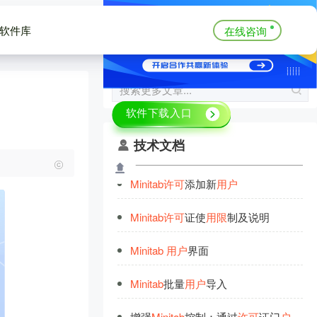
软件库
在线咨询
技术文档
Minitab
许
可
添加新
用
户
Minitab
许
可
证使
用
限
制及说明
Minitab
用
户
界面
Minitab
批量
用
户
导入
增强
Minitab
控制：通过
许
可
证门
户
管理