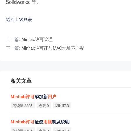
Solidworks 等。
返回上级列表
上一篇:
Minitab许可管理
下一篇:
Minitab许可证与MAC地址不匹配
相关文章
Minitab
许
可
添加新
用
户
阅读量 2285
点赞 0
MINITAB
Minitab
许
可
证使
用
限
制及说明
阅读量 2791
点赞 0
MINITAB