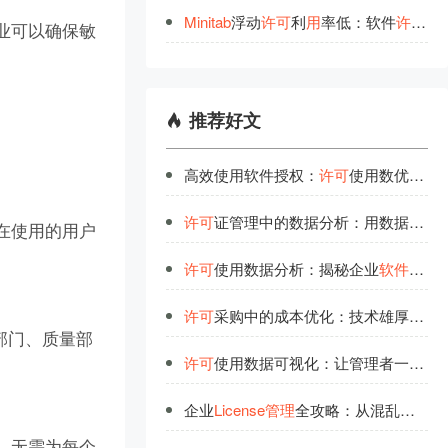
Minitab
浮动
许
可
利
用
率低：软件
许
可
浪
企业可以确保敏
。
推荐好文
高效使用软件授权：
许可
使用数优化的科学方法
许可
证管理中的数据分析：用数据说话的管理智慧
正在使用的用户
许可
使用数据分析：揭秘企业
软件资产
许可
采购中的成本优化：技术雄厚团队的实战经验
部门、质量部
许可
使用数据可视化：让管理者一目了然
企业
License管理
全攻略：从混乱到有序的蜕变
可，无需为每个