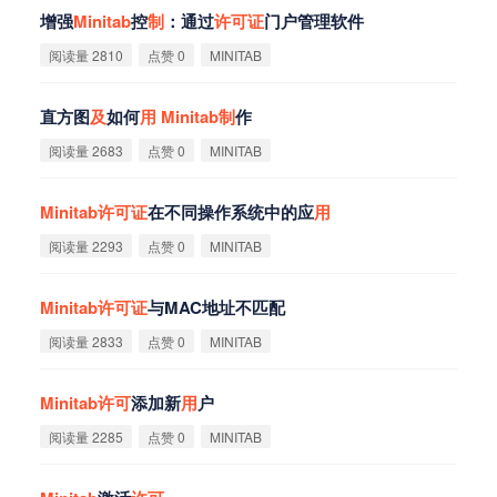
增强
Minitab
控
制
：通过
许
可
证
门户管理软件
阅读量 2810
点赞 0
MINITAB
直方图
及
如何
用
Minitab
制
作
阅读量 2683
点赞 0
MINITAB
Minitab
许
可
证
在不同操作系统中的应
用
阅读量 2293
点赞 0
MINITAB
Minitab
许
可
证
与MAC地址不匹配
阅读量 2833
点赞 0
MINITAB
Minitab
许
可
添加新
用
户
阅读量 2285
点赞 0
MINITAB