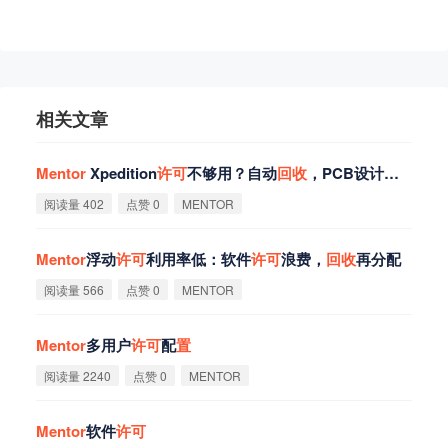
相关文章
Mentor
Xpedition
许
可
不够用？自动
回
收
，PCB设计流畅
阅读量 402
点赞 0
MENTOR
Mentor
浮动
许
可
利用率低：软件
许
可
浪费，
回
收
再分配
阅读量 566
点赞 0
MENTOR
Mentor
多用户
许
可
配
置
阅读量 2240
点赞 0
MENTOR
Mentor
软件
许
可