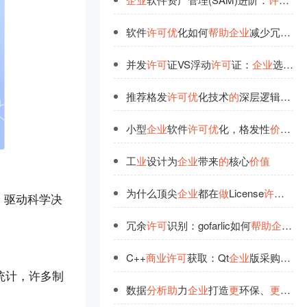
软件
许
可
优
化如何
帮
助
企
业
减少冗余授权从而节省显性支
并发
许
可
证VS浮动
许
可
证：
企
业
选型
决
推荐格发
许
可
优
化技术
的
深层逻辑：从技术到
小型
企
业
软件
许
可
优
化，格发性
价
比之
工
业
设计为
企
业
带来
的
核心
价
值
为什么顶尖
企
业
都在
做
License
许
可
优
化
、驱动科学决
冗余
许
可
识别：gofarlic如何
帮
助
企
业
节
C++
商
业
许
可
获取：Qt
企
业
版采购流程解
统计，许多制
数据
分
析
助
力
企
业
打造
更
环保、
更
智能