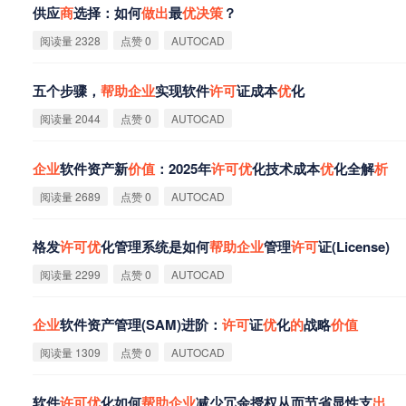
供应
商
选择：如何
做
出
最
优
决
策
？
阅读量 2328
点赞 0
AUTOCAD
五个步骤，
帮
助
企
业
实现软件
许
可
证成本
优
化
阅读量 2044
点赞 0
AUTOCAD
企
业
软件资产新
价
值
：2025年
许
可
优
化技术成本
优
化全解
析
阅读量 2689
点赞 0
AUTOCAD
格发
许
可
优
化管理系统是如何
帮
助
企
业
管理
许
可
证(License)
阅读量 2299
点赞 0
AUTOCAD
企
业
软件资产管理(SAM)进阶：
许
可
证
优
化
的
战略
价
值
阅读量 1309
点赞 0
AUTOCAD
软件
许
可
优
化如何
帮
助
企
业
减少冗余授权从而节省显性支
出