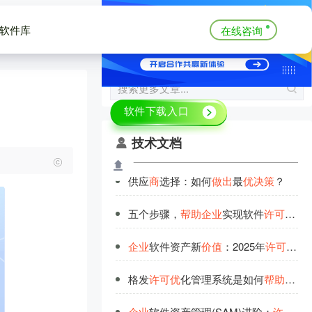
软件库
在线咨询
技术文档
供应
商
选择：如何
做
出
最
优
决
策
？
五个步骤，
帮
助
企
业
实现软件
许
可
证成
企
业
软件资产新
价
值
：2025年
许
可
优
化
格发
许
可
优
化管理系统是如何
帮
助
企
业
企
业
软件资产管理(SAM)进阶：
许
可
证