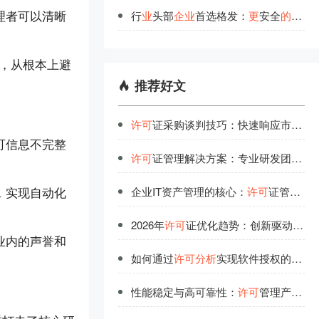
理者可以清晰
行
业
头部
企
业
首选格发：
更
安全
的
许
可
划，从根本上避
推荐好文
许可
证采购谈判技巧：快速响应市场变化的策略
可信息不完整
许可
证管理解决方案：专业研发团队的品质保证
，实现自动化
企业IT资产管理的核心：
许可
证管理的战略价值
2026年
许可
证优化趋势：创新驱动下的高效管理模式
业内的声誉和
如何通过
许可
分析
实现软件授权的高效使用？
性能稳定与高可靠性：
许可
管理产品的技术底气