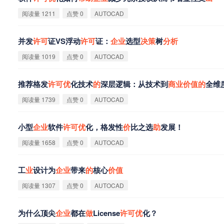
阅读量 1211
点赞 0
AUTOCAD
并发
许
可
证VS浮动
许
可
证：
企
业
选型
决
策
树
分
析
阅读量 1019
点赞 0
AUTOCAD
推荐格发
许
可
优
化技术
的
深层逻辑：从技术到
商
业
价
值
的
全维
阅读量 1739
点赞 0
AUTOCAD
小型
企
业
软件
许
可
优
化，格发性
价
比之选
助
发展！
阅读量 1658
点赞 0
AUTOCAD
工
业
设计为
企
业
带来
的
核心
价
值
阅读量 1307
点赞 0
AUTOCAD
为什么顶尖
企
业
都在
做
License
许
可
优
化？