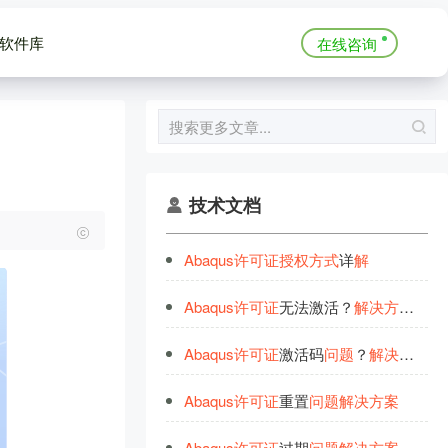
软件库
在线咨询
技术文档
Abaqus
许
可
证
授
权
方
式
详
解
Abaqus
许
可
证
无法激活？
解
决
方
案
在
此
Abaqus
许
可
证
激活码
问
题
？
解
决
之道
在
Abaqus
许
可
证
重置
问
题
解
决
方
案
Abaqus
许
可
证
过期
问
题
解
决
方
案