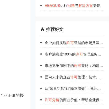
ABAQUS
运行
问
题
与
解
决
方
案
集锦
推荐好文
企业如何实现
许可
管理的市场共赢？生态合作新范式
客户满意度100%的
许可
管理服务是如何练成的？
市场竞争加剧下的
许可
策略：构建企业核心优势
面向未来的企业
许可
管理：技术、流程与人才的协同进化
从“超量罚款”到“降本增效”，张经理的License
用了不正确的授
许可
分析
的商业价值：帮助企业做出更优决策