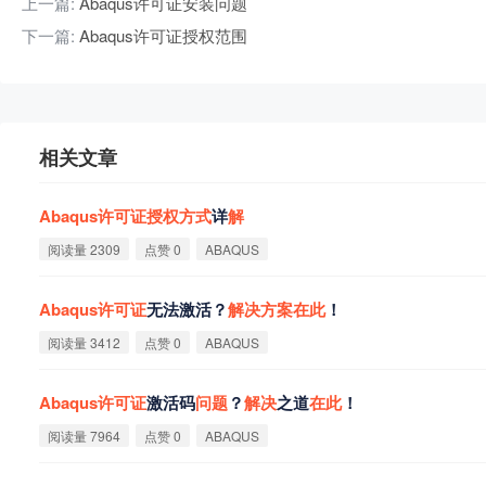
上一篇:
Abaqus许可证安装问题
下一篇:
Abaqus许可证授权范围
相关文章
Abaqus
许
可
证
授
权
方
式
详
解
阅读量 2309
点赞 0
ABAQUS
Abaqus
许
可
证
无法激活？
解
决
方
案
在
此
！
阅读量 3412
点赞 0
ABAQUS
Abaqus
许
可
证
激活码
问
题
？
解
决
之道
在
此
！
阅读量 7964
点赞 0
ABAQUS