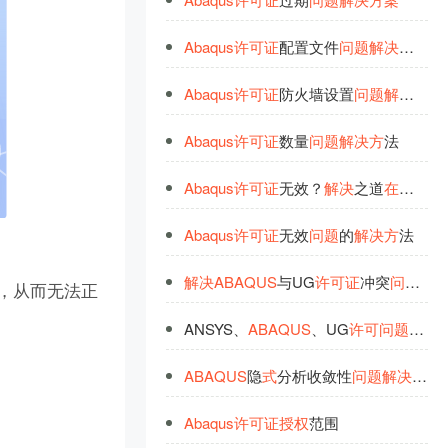
Abaqus
许
可
证
配置文件
问
题
解
决
方
案
Abaqus
许
可
证
防火墙设置
问
题
解
决
方
案
Abaqus
许
可
证
数量
问
题
解
决
方
法
Abaqus
许
可
证
无效？
解
决
之道
在
此
！
Abaqus
许
可
证
无效
问
题
的
解
决
方
法
解
决
ABAQUS
与UG
许
可
证
冲突
问
题
的
权，从而无法正
ANSYS、
ABAQUS
、UG
许
可
问
题
解
析
ABAQUS
隐
式
分析收敛性
问
题
解
决
方
案
Abaqus
许
可
证
授
权
范围