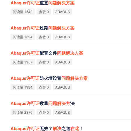
Abaqus
许
可
证
重置
问
题
解
决
方
案
阅读量 1540
点赞 0
ABAQUS
Abaqus
许
可
证
过期
问
题
解
决
方
案
阅读量 1894
点赞 0
ABAQUS
Abaqus
许
可
证
配置文件
问
题
解
决
方
案
阅读量 1957
点赞 0
ABAQUS
Abaqus
许
可
证
防火墙设置
问
题
解
决
方
案
阅读量 1934
点赞 0
ABAQUS
Abaqus
许
可
证
数量
问
题
解
决
方
法
阅读量 2376
点赞 0
ABAQUS
Abaqus
许
可
证
无效？
解
决
之道
在
此
！