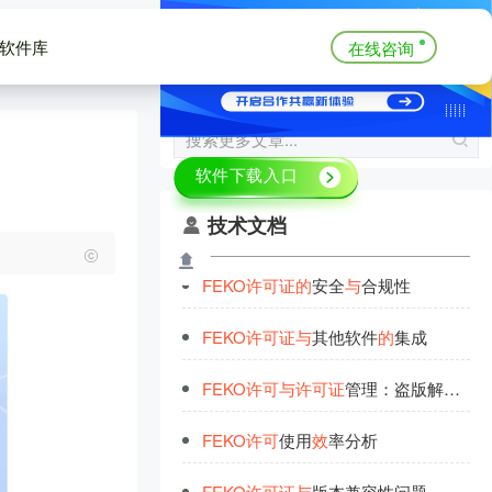
软件库
在线咨询
技术文档
FEKO
许
可
证
的
安全
与
合规性
FEKO
许
可
证
与
其他软件
的
集成
FEKO
许
可
与
许
可
证
管理：盗版解决
与
FEKO
许
可
使用
效
率分析
FEKO
许
可
证
与
版本兼容性问题