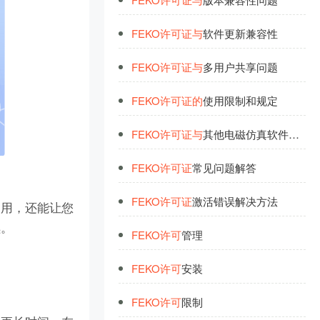
FEKO
许
可
证
与
软件更新兼容性
FEKO
许
可
证
与
多用户共享问题
FEKO
许
可
证
的
使用限制和规定
FEKO
许
可
证
与
其他电磁仿真软件
的
比
FEKO
许
可
证
常见问题解答
FEKO
许
可
证
激活错误解决方法
使用，还能让您
续。
FEKO
许
可
管理
FEKO
许
可
安装
FEKO
许
可
限制