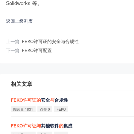
Solidworks 等。
返回上级列表
上一篇:
FEKO许可证的安全与合规性
下一篇:
FEKO许可配置
相关文章
FEKO
许
可
证
的
安全
与
合规性
阅读量 1831
点赞 0
FEKO
FEKO
许
可
证
与
其他软件
的
集成