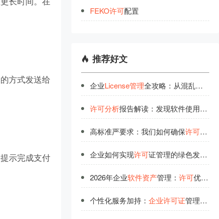
至更长时间。在
FEKO
许
可
配置
推荐好文
定的方式发送给
企业
License管理
全攻略：从混乱到有序的蜕变
许可
分析
报告解读：发现软件使用中的隐藏价值
高标准严要求：我们如何确保
许可
管理
企业如何实现
许可
证管理的绿色发展？
照提示完成支付
2026年企业
软件资产
管理：
许可
优化与高效使用的完美融合
个性化服务加持：
企业
许可
证
管理的最佳拍档