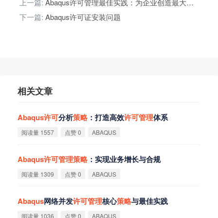
上一篇:
Abaqus许可管理最佳实践：为企业创造最大价值
下一篇:
Abaqus许可证安装问题
相关文章
Abaqus
许
可
分析
策
略
：打造高效
许
可
管
理
体系
阅读量 1557
点赞 0
ABAQUS
Abaqus
许
可
管
理
策
略
：实现业务增长与合规
阅读量 1309
点赞 0
ABAQUS
Abaqus
网络并发
许
可
管
理
核心
策
略
与最佳实践
阅读量 1036
点赞 0
ABAQUS