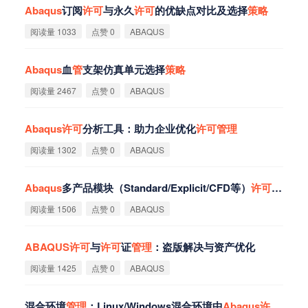
Abaqus
订阅
许
可
与永久
许
可
的优缺点对比及选择
策
略
阅读量 1033
点赞 0
ABAQUS
Abaqus
血
管
支架仿真单元选择
策
略
阅读量 2467
点赞 0
ABAQUS
Abaqus
许
可
分析工具：助力企业优化
许
可
管
理
阅读量 1302
点赞 0
ABAQUS
Abaqus
多产品模块（Standard/Explicit/CFD等）
许
可
降级使
阅读量 1506
点赞 0
ABAQUS
ABAQUS
许
可
与
许
可
证
管
理
：盗版解决与资产优化
阅读量 1425
点赞 0
ABAQUS
混合环境
管
理
：Linux/Windows混合环境中
Abaqus
许
可
证
管