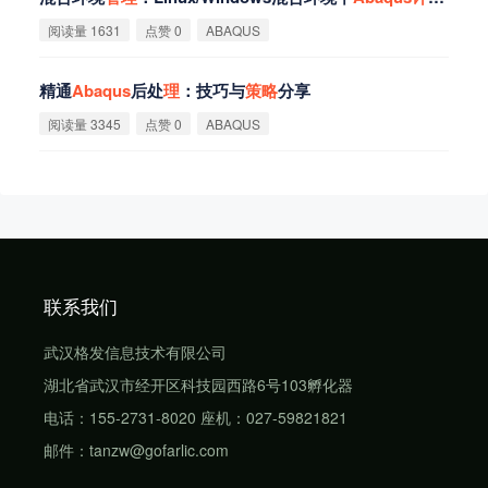
阅读量 1631
点赞 0
ABAQUS
精通
Abaqus
后处
理
：技巧与
策
略
分享
阅读量 3345
点赞 0
ABAQUS
联系我们
武汉格发信息技术有限公司
湖北省武汉市经开区科技园西路6号103孵化器
电话：155-2731-8020 座机：027-59821821
邮件：tanzw@gofarlic.com