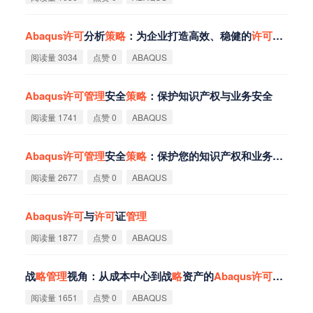
Abaqus
许
可
分析
策
略
：为企业打造高效、稳健的
许
可
管
理
体
阅读量 3034
点赞 0
ABAQUS
Abaqus
许
可
管
理
安全
策
略
：保护知识产权与业务安全
阅读量 1741
点赞 0
ABAQUS
Abaqus
许
可
管
理
安全
策
略
：保护您的知识产权和业务安全
阅读量 2677
点赞 0
ABAQUS
Abaqus
许
可
与
许
可
证
管
理
阅读量 1877
点赞 0
ABAQUS
战
略
管
理
视角：从成本中心到战
略
资产的
Abaqus
许
可
证
管
理
阅读量 1651
点赞 0
ABAQUS