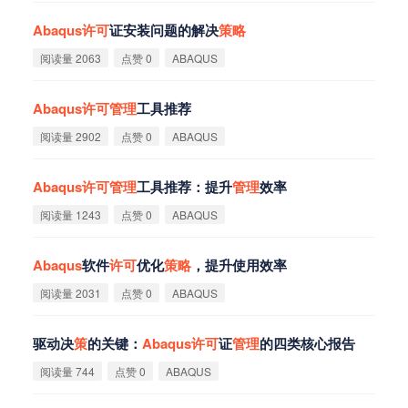
Abaqus
许
可
证安装问题的解决
策
略
阅读量 2063
点赞 0
ABAQUS
Abaqus
许
可
管
理
工具推荐
阅读量 2902
点赞 0
ABAQUS
Abaqus
许
可
管
理
工具推荐：提升
管
理
效率
阅读量 1243
点赞 0
ABAQUS
Abaqus
软件
许
可
优化
策
略
，提升使用效率
阅读量 2031
点赞 0
ABAQUS
驱动决
策
的关键：
Abaqus
许
可
证
管
理
的四类核心报告
阅读量 744
点赞 0
ABAQUS