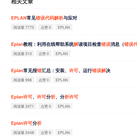
相关文章
EPLAN
常见
错
误
代
码
解
析
与应对
阅读量 7773
点赞 0
EPLAN
Eplan
教程：利用在线帮助系统
解
读项目检查
错
误
消息（
错
误
阅读量 513
点赞 0
EPLAN
Eplan
常见报
错
汇总：安装、
许
可
、运行
错
误
解
决
阅读量 998
点赞 0
EPLAN
Eplan
许
可
、
许
可
分
析
、分
析
许
可
阅读量 2471
点赞 0
EPLAN
Eplan
许
可
分
析
阅读量 2448
点赞 0
EPLAN