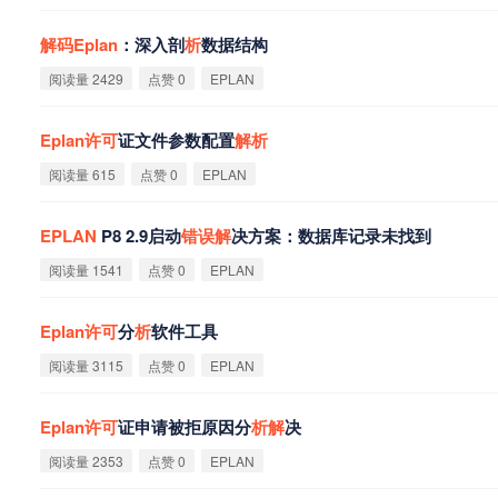
解
码
Eplan
：深入剖
析
数据结构
阅读量 2429
点赞 0
EPLAN
Eplan
许
可
证文件参数配置
解
析
阅读量 615
点赞 0
EPLAN
EPLAN
P8 2.9启动
错
误
解
决方案：数据库记录未找到
阅读量 1541
点赞 0
EPLAN
Eplan
许
可
分
析
软件工具
阅读量 3115
点赞 0
EPLAN
Eplan
许
可
证申请被拒原因分
析
解
决
阅读量 2353
点赞 0
EPLAN