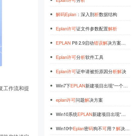
解
码
Eplan
：深入剖
析
数据结构
Eplan
许
可
证文件参数配置
解
析
EPLAN
P8 2.9启动
错
误
解
决方案：数据库记录未找到
Eplan
许
可
分
析
软件工具
Eplan
许
可
证申请被拒原因分
析
解
决
Win7下
EPLAN
新建项目出现“一个内部
复工作流和提
eplan
许
可
问题
解
决方案
Win10系统
EPLAN
新建项目出现“一个内部
Win10中
Eplan
密
码
狗不
可
用？
解
决方法来了！