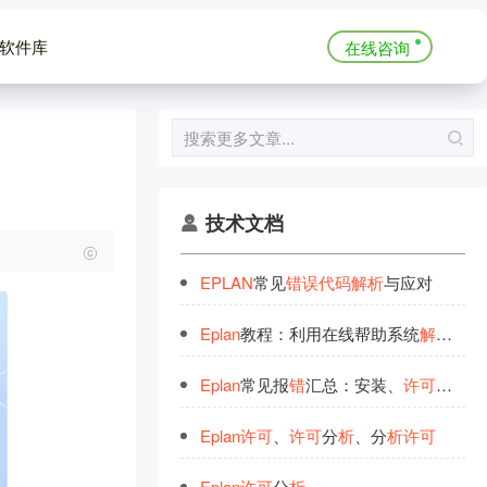
软件库
在线咨询
技术文档
EPLAN
常见
错
误
代
码
解
析
与应对
Eplan
教程：利用在线帮助系统
解
读项目
Eplan
常见报
错
汇总：安装、
许
可
、运行
Eplan
许
可
、
许
可
分
析
、分
析
许
可
Eplan
许
可
分
析