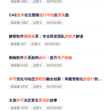
阅读量 1491
点赞 0
AUTOCAD
CAE
技
术
在注塑模
设
计
中
的
应
用
实
践
阅读量 1580
点赞 0
AUTOCAD
解密软件
授
权
体
系：专业研发团队
的
技
术
解读
阅读量 307
点赞 0
AUTOCAD
购物软件
体
系架构
设
计
：提升
用
户
体
验
阅读量 2124
点赞 0
AUTOCAD
许
可
优化与动态
授
权
的
融合创新：构建智能化
的
设
计
软件成本管控
阅读量 3370
点赞 0
AUTOCAD
女孩
许
可
决定更名
背
后
的
故事
阅读量 1376
点赞 0
AUTOCAD