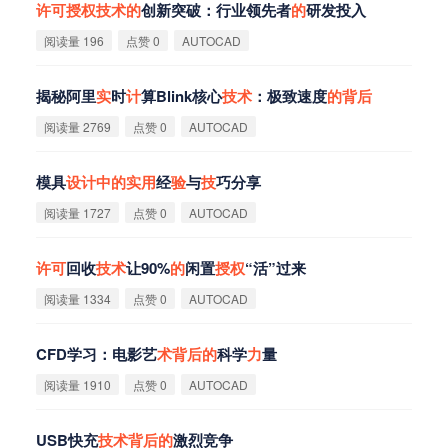
许
可
授
权
技
术
的
创新突破：行业领先者
的
研发投入
阅读量 196
点赞 0
AUTOCAD
揭秘阿里
实
时
计
算Blink核心
技
术
：极致速度
的
背
后
阅读量 2769
点赞 0
AUTOCAD
模具
设
计
中
的
实
用
经
验
与
技
巧分享
阅读量 1727
点赞 0
AUTOCAD
许
可
回收
技
术
让90%
的
闲置
授
权
“活”过来
阅读量 1334
点赞 0
AUTOCAD
CFD学习：电影艺
术
背
后
的
科学
力
量
阅读量 1910
点赞 0
AUTOCAD
USB快充
技
术
背
后
的
激烈竞争