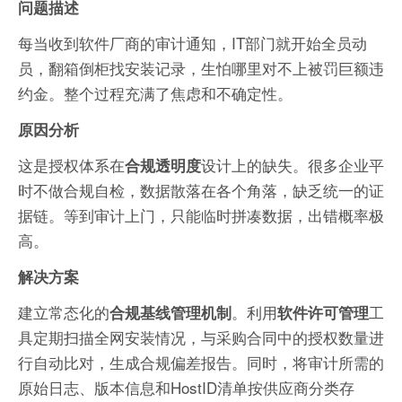
问题描述
每当收到软件厂商的审计通知，IT部门就开始全员动
员，翻箱倒柜找安装记录，生怕哪里对不上被罚巨额违
约金。整个过程充满了焦虑和不确定性。
原因分析
这是授权体系在
设计上的缺失。很多企业平
合规透明度
时不做合规自检，数据散落在各个角落，缺乏统一的证
据链。等到审计上门，只能临时拼凑数据，出错概率极
高。
解决方案
建立常态化的
。利用
工
合规基线管理机制
软件许可管理
具定期扫描全网安装情况，与采购合同中的授权数量进
行自动比对，生成合规偏差报告。同时，将审计所需的
原始日志、版本信息和HostID清单按供应商分类存