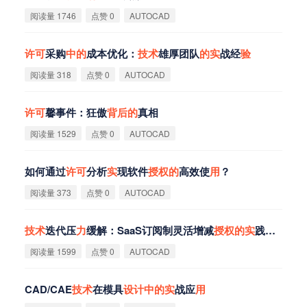
阅读量 1746
点赞 0
AUTOCAD
许
可
采购
中
的
成本优化：
技
术
雄厚团队
的
实
战经
验
阅读量 318
点赞 0
AUTOCAD
许
可
馨事件：狂傲
背
后
的
真相
阅读量 1529
点赞 0
AUTOCAD
如何通过
许
可
分析
实
现软件
授
权
的
高效使
用
？
阅读量 373
点赞 0
AUTOCAD
技
术
迭代压
力
缓解：SaaS订阅制灵活增减
授
权
的
实
践案例
阅读量 1599
点赞 0
AUTOCAD
CAD/CAE
技
术
在模具
设
计
中
的
实
战应
用