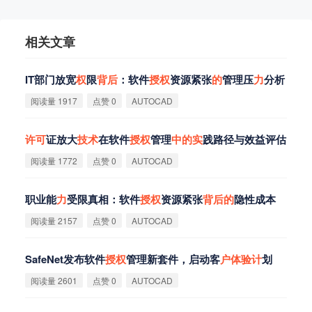
相关文章
IT部门放宽
权
限
背
后
：软件
授
权
资源紧张
的
管理压
力
分析
阅读量 1917
点赞 0
AUTOCAD
许
可
证放大
技
术
在软件
授
权
管理
中
的
实
践路径与效益评估
阅读量 1772
点赞 0
AUTOCAD
职业能
力
受限真相：软件
授
权
资源紧张
背
后
的
隐性成本
阅读量 2157
点赞 0
AUTOCAD
SafeNet发布软件
授
权
管理新套件，启动客
户
体
验
计
划
阅读量 2601
点赞 0
AUTOCAD