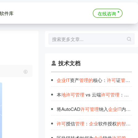
软件库
在线咨询
技术文档
企
业
IT
资产
管
理
的
核心：
许
可
证
管
理
的
本
地
许
可
管
理
vs 云端
许
可
管
理
：
企
业
该
将AutoCAD
许
可
管
理
纳入
企
业
IT
内控体系
许
可
授信
管
理
：
企
业
软件授权
的
智
能
化
区块链技术如何为
企
业
软件
许
可
管
理
提