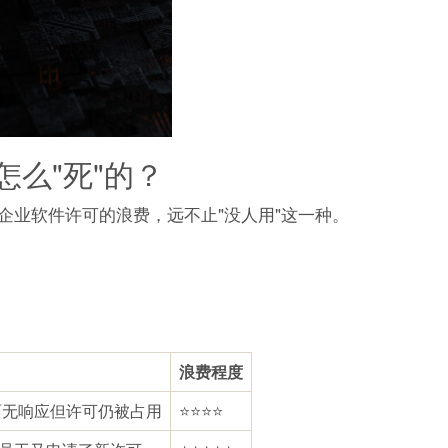
么"死"的？
企业软件许可的浪费，远不止"没人用"这一种。
浪费程度
面无响应但许可仍被占用
⭐⭐⭐⭐