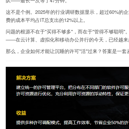
队——最长一次等了47分钟。
这不是个例。2025年的行业调研数据显示，超过60%
费的成本平均占IT总支出的12%以上。
问题的根源不在于"买得不够多"，而在于"管得不够聪明
——在云计算、虚拟化和移动办公并行的今天，已经越来
那么，企业如何才能让沉睡的许可"活"过来？答案是一