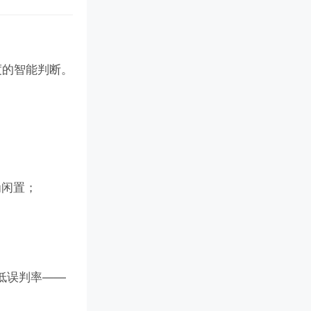
度的智能判断。
为闲置；
低误判率——