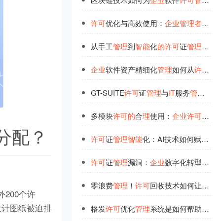
许
可
优化与高效使用：
企
业
管
理
者
的
必
从手工
管
理
到
智
能
化
的
许
可
证
管
理
升级
企
业
软件资产精细化
管
理
如何从
许
可
优
GT-SUITE
许
可
证
管
理
与
IT
服务
管
理
集成
多模块
许
可
的
合
理
使用：
企
业
许
可
管
理
分配？
许
可
证
管
理
智
能
化：AI技术如何赋
能
高
许
可
证
管
理
漏洞：
企
业
数字化转型
的
隐
零浪费
管
理
！
许
可
回收技术如何让
企
业
I
200个许
设计图纸被迫排
格发
许
可
优化
管
理
系统是如何帮助
企
业