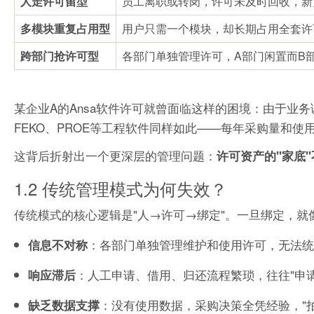
人走许可留型
员工离职或转岗，许可未及时回收，新
多模块重复占用型
用户只需一个模块，却长期占用全套许
跨部门抢许可型
各部门单独管理许可，A部门闲置而B
某企业A的Ansa软件许可就曾面临这样的困境：由于业
FEKO、PROE等工程软件同样如此——每年采购量和
这背后折射出一个更深层的管理问题：
许可资产的"家底"
1.2 传统管理模式为何失效？
传统模式的核心逻辑是"人→许可→绑定"。一旦绑定，
：各部门单独管理维护和使用许可，无法统
信息不对称
：人工申请、借用、归还流程繁琐，往往"申
响应滞后
：没有使用数据，采购决策全凭经验，"
缺乏数据支撑