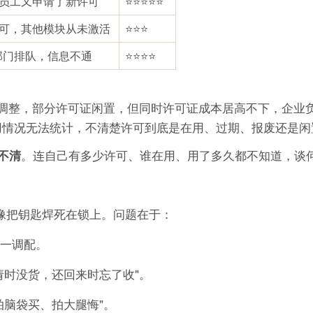
员工又申请了新许可
⭐⭐⭐⭐⭐
可，其他模块从未激活
⭐⭐⭐
部门排队，信息不通
⭐⭐⭐⭐
务调整，部分许可证闲置，但同时许可证成本居高不下，企业
使用情况无法统计，不清楚许可到底是在用、过期、报废还是闲
。连自己有多少许可、谁在用、用了多久都不知道，谈
不清
就像把钥匙焊死在锁上。问题在于：
一调配。
请时没货，还回来时忘了收"。
拍脑袋买、拍大腿悔"。