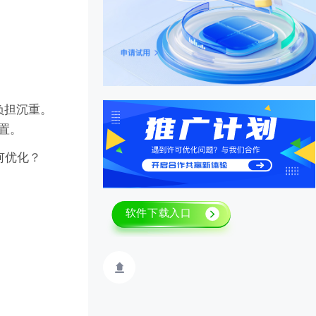
负担沉重。
置。
何优化？