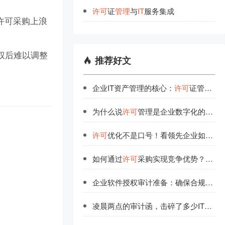
许
可
证
管
理
与
IT
服务集成
许可采购上浪
权后难以调整
推荐好文
企业IT资产管理的核心：
许可
证管理的战略价值
为什么说
许可
管理是企业数字化的基础工程？
许可
优化不是口号！看领先企业如何实现软件授权价值最大化
如何通过
许可
采购实现竞争优势？深度解析
企业软件授权审计准备：确保合规运营的关键步骤
凌晨两点的审计函，击碎了多少IT人的安稳觉？