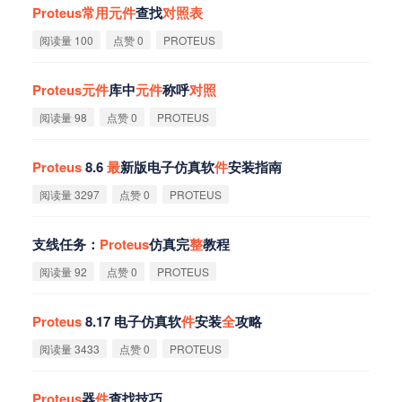
Proteus
常
用
元
件
查找
对
照
表
阅读量 100
点赞 0
PROTEUS
Proteus
元
件
库中
元
件
称呼
对
照
阅读量 98
点赞 0
PROTEUS
Proteus
8.6
最
新版电子仿真软
件
安装指南
阅读量 3297
点赞 0
PROTEUS
支线任务：
Proteus
仿真完
整
教程
阅读量 92
点赞 0
PROTEUS
Proteus
8.17 电子仿真软
件
安装
全
攻略
阅读量 3433
点赞 0
PROTEUS
Proteus
器
件
查找技巧