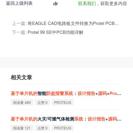
返回上级列表
联系我们
，获取更多内容
上一篇:
将EAGLE CAD电路板文件转换为Protel PCB格式的方法
下一篇:
Protel 99 SE中PCB功能详解
相关文章
基
于
单
片
机
的
智能
防
盗
报
警
系
统
：
设
计
报
告
+
源
码
+
Proteus
仿
阅读量 480
点赞 0
PROTEUS
基
于
单
片
机
的
火灾/可燃气体检测
系
统
：
设
计
报
告
+
源
码
+
Prote
阅读量 121
点赞 0
PROTEUS