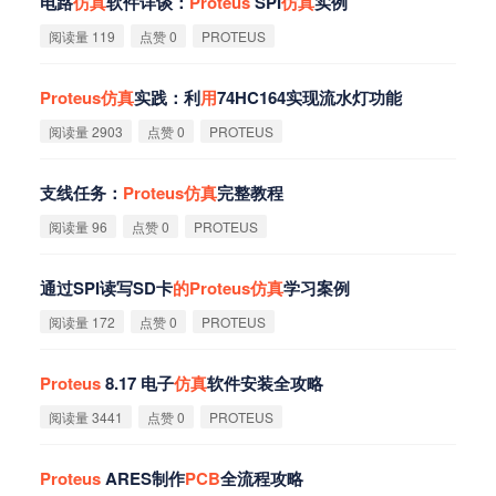
电路
仿
真
软件详谈：
Proteus
SPI
仿
真
实例
阅读量 119
点赞 0
PROTEUS
Proteus
仿
真
实践：利
用
74HC164实现流水灯功能
阅读量 2903
点赞 0
PROTEUS
支线任务：
Proteus
仿
真
完整教程
阅读量 96
点赞 0
PROTEUS
通过SPI读写SD卡
的
Proteus
仿
真
学习案例
阅读量 172
点赞 0
PROTEUS
Proteus
8.17 电子
仿
真
软件安装全攻略
阅读量 3441
点赞 0
PROTEUS
Proteus
ARES制作
PCB
全流程攻略