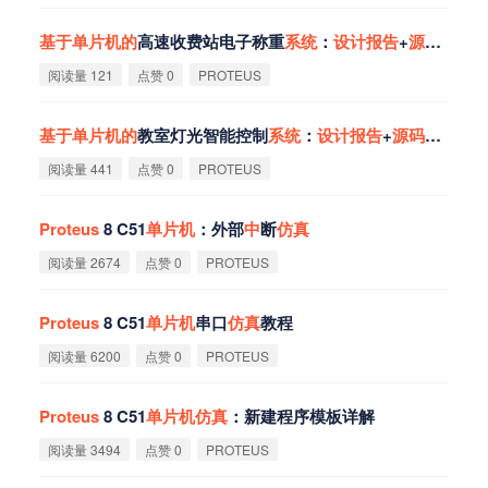
基
于
单
片
机
的
高速收费站电子称重
系
统
：
设
计
报
告
+
源
码
+
Prot
阅读量 121
点赞 0
PROTEUS
基
于
单
片
机
的
教室灯光智能控制
系
统
：
设
计
报
告
+
源
码
+
Proteu
阅读量 441
点赞 0
PROTEUS
Proteus
8 C51
单
片
机
：外部
中
断
仿
真
阅读量 2674
点赞 0
PROTEUS
Proteus
8 C51
单
片
机
串口
仿
真
教程
阅读量 6200
点赞 0
PROTEUS
Proteus
8 C51
单
片
机
仿
真
：新建程序模板详解
阅读量 3494
点赞 0
PROTEUS