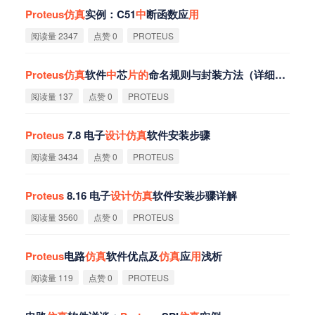
Proteus
仿
真
实例：C51
中
断函数应
用
阅读量 2347
点赞 0
PROTEUS
Proteus
仿
真
软件
中
芯
片
的
命名规则与封装方法（详细版）
阅读量 137
点赞 0
PROTEUS
Proteus
7.8 电子
设
计
仿
真
软件安装步骤
阅读量 3434
点赞 0
PROTEUS
Proteus
8.16 电子
设
计
仿
真
软件安装步骤详解
阅读量 3560
点赞 0
PROTEUS
Proteus
电路
仿
真
软件优点及
仿
真
应
用
浅析
阅读量 119
点赞 0
PROTEUS