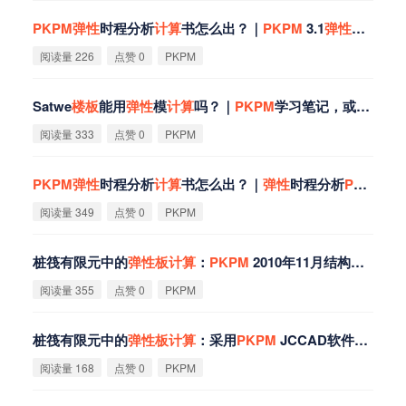
PKPM
弹
性
时程分析
计
算
书怎么出？｜
PKPM
3.1
弹
性
时程分析
阅读量 226
点赞 0
PKPM
Satwe
楼
板
能用
弹
性
模
计
算
吗？｜
PKPM
学习笔记，或许半辈子都能用上
阅读量 333
点赞 0
PKPM
PKPM
弹
性
时程分析
计
算
书怎么出？｜
弹
性
时程分析
PKPM
软
阅读量 349
点赞 0
PKPM
桩筏有限元中的
弹
性
板
计
算
：
PKPM
2010年11月结构技术问题汇总
阅读量 355
点赞 0
PKPM
桩筏有限元中的
弹
性
板
计
算
：采用
PKPM
JCCAD软件桩筏筏
阅读量 168
点赞 0
PKPM