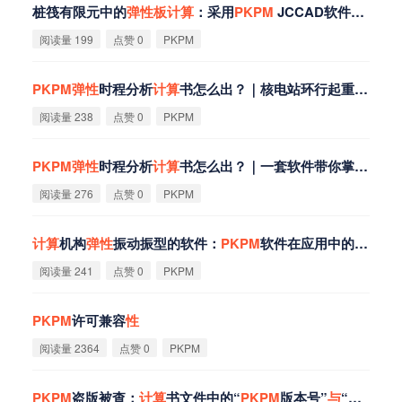
桩筏有限元中的
弹
性
板
计
算
：采用
PKPM
JCCAD软件桩筏筏
阅读量 199
点赞 0
PKPM
PKPM
弹
性
时程分析
计
算
书怎么出？｜核电站环行起重机轮压时程分析
阅读量 238
点赞 0
PKPM
PKPM
弹
性
时程分析
计
算
书怎么出？｜一套软件带你掌握复杂建筑结构分析方
阅读量 276
点赞 0
PKPM
计
算
机构
弹
性
振动振型的软件：
PKPM
软件在应用中的问题解析讲义（十九）
阅读量 241
点赞 0
PKPM
PKPM
许可兼容
性
阅读量 2364
点赞 0
PKPM
PKPM
盗版被查：
计
算
书文件中的“
PKPM
版本号”
与
“加密锁信息”如何暴露侵权？