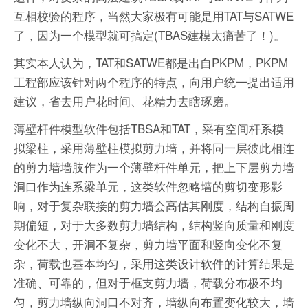
互相校验的程序，当然大家极有可能是用TAT与SATWE
了，因为一个模型就可搞定(TBAS建模太痛苦了！)。
其实本人认为，TAT和SATWE都是出自PKPM，PKPM
工程部应该针对两个程序的特点，向用户统一提出适用
建议，省去用户花时间、花精力去瞎琢磨。
薄壁杆件模型软件包括TBSA和TAT，采有空间杆系模
拟梁柱，采用薄壁柱模拟剪力墙，并将同一层彼此相连
的剪力墙墙肢作为一个薄壁杆件单元，把上下层剪力墙
洞口作为连系梁单元，这类软件忽略墙的剪切变形影
响，对于复杂联接的剪力墙会高估其刚度，结构自振周
期偏短，对于大多数剪力墙结构，结构竖向质量和刚度
变化不大，开洞不复杂，剪力墙平面和竖向变化不复
杂，荷载也基本均匀，采用这类设计软件的计算结果是
准确、可靠的，但对于框支剪力墙，荷载分布极不均
匀，剪力墙纵向洞口不对齐，墙纵向布置变化较大，墙