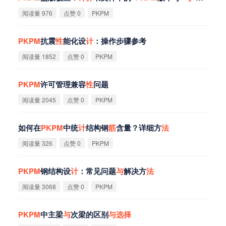
阅读量 976
点赞 0
PKPM
PKPM
抗震
性
能化设
计
：操作步骤参考
阅读量 1852
点赞 0
PKPM
PKPM
许可管理兼容
性
问题
阅读量 2045
点赞 0
PKPM
如何在
PKPM
中统
计
结构钢
筋
含量？详细方
法
阅读量 326
点赞 0
PKPM
PKPM
钢结构设
计
：常见问题
与
解决方
法
阅读量 3068
点赞 0
PKPM
PKPM
中主梁
与
次梁的区别
与
选
择