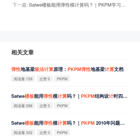
下一篇:
Satwe楼板能用弹性模计算吗？｜PKPM学习笔记，或许半辈子都能用上
相关文章
弹
性
地基梁
板
法
计
算
原理：
PKPM
弹
性
地基梁
计
算
文档
阅读量 159
点赞 0
PKPM
Satwe
楼
板
能用
弹
性
模
计
算
吗？｜
PKPM
结构设
计
时四种
楼
板
阅读量 288
点赞 0
PKPM
Satwe
楼
板
能用
弹
性
模
计
算
吗？｜
PKPM
2010年问题解答汇总
阅读量 302
点赞 0
PKPM