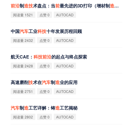
前
沿
制
造
技
术盘点：当
前
最先进的3D打印（增材制
造
）工艺原
阅读量 1521
点赞 0
AUTOCAD
中国
汽
车
工业
科
技
十年发展历程回顾
阅读量 2432
点赞 0
AUTOCAD
航天CAE：
科
技
前
沿
的起点与终点探索
阅读量 2428
点赞 0
AUTOCAD
高速磨削
技
术在
汽
车
制
造
业的应用
阅读量 2751
点赞 0
AUTOCAD
汽
车
制
造
工艺详解：铸
造
工艺揭秘
阅读量 2802
点赞 0
AUTOCAD