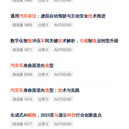
通用
汽
车
前
沿
：虚拟自动驾驶与主动安全
技
术推进
阅读量 1863
点赞 0
AUTOCAD
数字化智
能
冲压
车
间关键
技
术解析，
引
领
制
造
业转型升级
阅读量 1871
点赞 0
AUTOCAD
汽
车
车
身曲面逆向
造
型
阅读量 2548
点赞 0
AUTOCAD
汽
车
车
身曲面逆向
造
型：
技
术与实践
阅读量 1374
点赞 0
AUTOCAD
生成式AI
赋
能
，2023亚
马
逊云
科
技
行业创新盘点
阅读量 1017
点赞 0
AUTOCAD