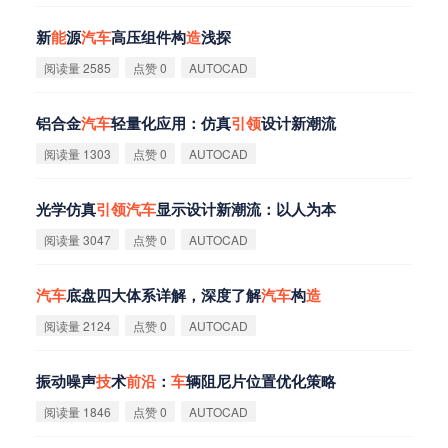
新
能
源
汽
车
高压组件构
造
浅探
阅读量 2585
点赞 0
AUTOCAD
铝合金
汽
车
轻量化应用：仿真
引
领
设计新潮流
阅读量 1303
点赞 0
AUTOCAD
光学仿真
引
领
汽
车
显示设计新潮流：以人为本
阅读量 3047
点赞 0
AUTOCAD
汽
车
底盘四大体系详解，深度了解
汽
车
构
造
阅读量 2124
点赞 0
AUTOCAD
振动噪声
技
术
前
沿
：
车
辆阻尼片位置优化策略
阅读量 1846
点赞 0
AUTOCAD