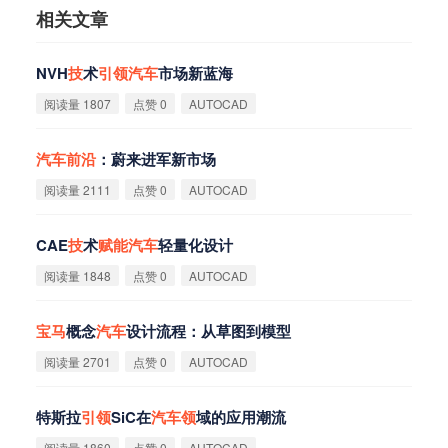
相关文章
NVH
技
术
引
领
汽
车
市场新蓝海
阅读量 1807
点赞 0
AUTOCAD
汽
车
前
沿
：蔚来进军新市场
阅读量 2111
点赞 0
AUTOCAD
CAE
技
术
赋
能
汽
车
轻量化设计
阅读量 1848
点赞 0
AUTOCAD
宝
马
概念
汽
车
设计流程：从草图到模型
阅读量 2701
点赞 0
AUTOCAD
特斯拉
引
领
SiC在
汽
车
领
域的应用潮流
阅读量 1860
点赞 0
AUTOCAD