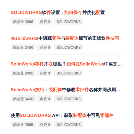
SOLIDWORKS
软
件
设置：
如
何
保
存
并优化
配
置
阅读量 3986
点赞 0
SOLIDWORKS
在
solidworks
中隐藏
零
件
与
装
配
体
细节的正版软
件
技
巧
阅读量 2456
点赞 0
SOLIDWORKS
SolidWorks
零
件
库
在
哪里？
如
何
在
SolidWorks
中添加
零
件
库
阅读量 8302
点赞 0
SOLIDWORKS
SolidWorks
技
巧
：
装
配
体
中修改
零
部
件
名称并同步刷新工程图
阅读量 3430
点赞 0
SOLIDWORKS
使用
SOLIDWORKS
API：获取
装
配
体
中可见
零
部
件
阅读量 2685
点赞 0
SOLIDWORKS