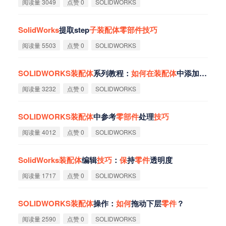
阅读量 3049
点赞 0
SOLIDWORKS
SolidWorks
提取step
子
装
配
体
零
部
件
技
巧
阅读量 5503
点赞 0
SOLIDWORKS
SOLIDWORKS
装
配
体
系列教程：
如
何
在
装
配
体
中添加
零
部
件
阅读量 3232
点赞 0
SOLIDWORKS
SOLIDWORKS
装
配
体
中参考
零
部
件
处理
技
巧
阅读量 4012
点赞 0
SOLIDWORKS
SolidWorks
装
配
体
编辑
技
巧
：
保
持
零
件
透明度
阅读量 1717
点赞 0
SOLIDWORKS
SOLIDWORKS
装
配
体
操作：
如
何
拖动下层
零
件
？
阅读量 2590
点赞 0
SOLIDWORKS