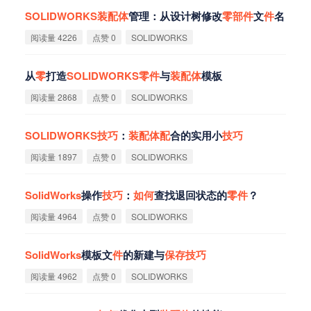
SOLIDWORKS
装
配
体
管理：从设计树修改
零
部
件
文
件
名
阅读量 4226
点赞 0
SOLIDWORKS
从
零
打造
SOLIDWORKS
零
件
与
装
配
体
模板
阅读量 2868
点赞 0
SOLIDWORKS
SOLIDWORKS
技
巧
：
装
配
体
配
合的实用小
技
巧
阅读量 1897
点赞 0
SOLIDWORKS
SolidWorks
操作
技
巧
：
如
何
查找退回状态的
零
件
？
阅读量 4964
点赞 0
SOLIDWORKS
SolidWorks
模板文
件
的新建与
保
存
技
巧
阅读量 4962
点赞 0
SOLIDWORKS