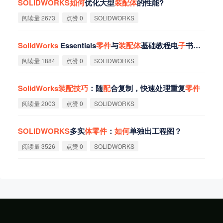
SOLIDWORKS
如
何
优化大型
装
配
体
的性能?
阅读量 2673
点赞 0
SOLIDWORKS
SolidWorks
Essentials
零
件
与
装
配
体
基础教程电
子
书下载资源
阅读量 1884
点赞 0
SOLIDWORKS
SolidWorks
装
配
技
巧
：随
配
合复制，快速处理重复
零
件
阅读量 2003
点赞 0
SOLIDWORKS
SOLIDWORKS
多实
体
零
件
：
如
何
单独出工程图？
阅读量 3526
点赞 0
SOLIDWORKS