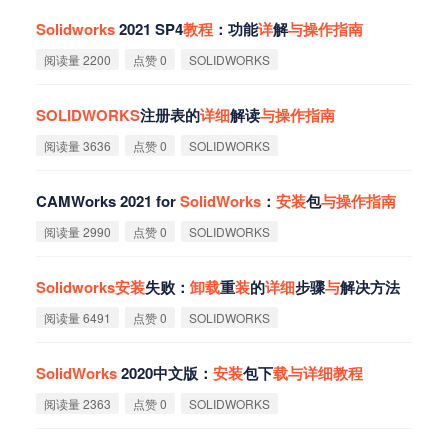
Solidworks
2021 SP4
教
程
：功能
详
解
与
操
作
指
南
阅读量 2200
点赞 0
SOLIDWORKS
SOLIDWORKS
注册表的
详
细
解读
与
操
作
指
南
阅读量 3636
点赞 0
SOLIDWORKS
CAMWorks 2021 for
SolidWorks
：
安
装
包
与
操
作
指
南
阅读量 2990
点赞 0
SOLIDWORKS
Solidworks
安
装
失败：
卸
载
重
装
的
详
细
步骤
与
解决方法
阅读量 6491
点赞 0
SOLIDWORKS
SolidWorks
2020中文版：
安
装
包下
载
与
详
细
教
程
阅读量 2363
点赞 0
SOLIDWORKS