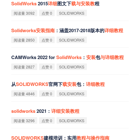
SolidWorks
2015
详
细
图文下
载
与
安
装
教
程‌
阅读量 3092
点赞 0
SOLIDWORKS
Solidworks
安
装
指
南
：涵盖2017-2018版本的
详
细
教
程
阅读量 2850
点赞 0
SOLIDWORKS
CAMWorks 2022 for
SolidWorks
：
安
装
包
与
详
细
教
程
阅读量 2827
点赞 0
SOLIDWORKS
从
SOLIDWORKS
官网下
载
安
装
包：
详
细
教
程
阅读量 4846
点赞 0
SOLIDWORKS
solidworks
2021：
详
细
安
装
教
程
阅读量 3296
点赞 0
SOLIDWORKS
SOLIDWORKS
建模培训：实用
教
程
与
操
作
指
南