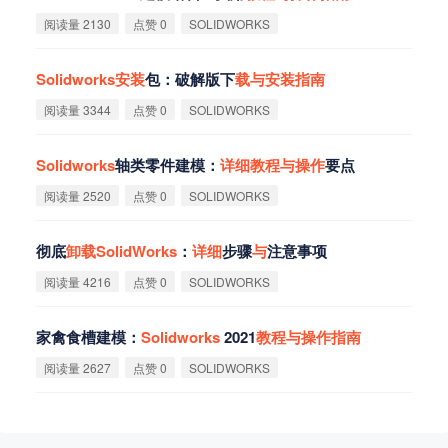
阅读量 2130
点赞 0
SOLIDWORKS
Solidworks
安
装
包：破解版下
载
与
安
装
指
南
阅读量 3344
点赞 0
SOLIDWORKS
Solidworks
轴类零件建模：
详
细
教
程
与
操
作
要点
阅读量 2520
点赞 0
SOLIDWORKS
彻底
卸
载
SolidWorks
：
详
细
步骤
与
注意事项
阅读量 4216
点赞 0
SOLIDWORKS
家禽食槽建模：
Solidworks
2021
教
程
与
操
作
指
南
阅读量 2627
点赞 0
SOLIDWORKS