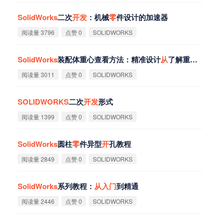
SolidWorks
二次
开
发
：机械
零
件设计的加速器
阅读量 3796
点赞 0
SOLIDWORKS
SolidWorks
装配体重心查看方法：精准设计
从
了解重心
开
始
阅读量 3011
点赞 0
SOLIDWORKS
SOLIDWORKS
二次
开
发
形式
阅读量 1399
点赞 0
SOLIDWORKS
SolidWorks
圆柱
零
件异型
开
孔教程
阅读量 2849
点赞 0
SOLIDWORKS
SolidWorks
系列教程：
从
入
门
到精通
阅读量 2446
点赞 0
SOLIDWORKS