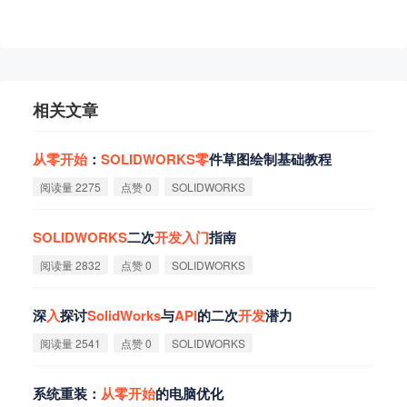
相关文章
从
零
开
始
：
SOLIDWORKS
零
件草图绘制基础教程
阅读量 2275
点赞 0
SOLIDWORKS
SOLIDWORKS
二次
开
发
入
门
指南
阅读量 2832
点赞 0
SOLIDWORKS
深
入
探讨
SolidWorks
与
API
的二次
开
发
潜力
阅读量 2541
点赞 0
SOLIDWORKS
系统重装：
从
零
开
始
的电脑优化