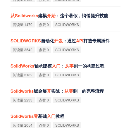
从
Solidworks
建模
开
始
：这个暑假，悄悄提升技能
阅读量 1470
点赞 0
SOLIDWORKS
SOLIDWORKS
自动化
开
发
：通过
API
打造专属插件
阅读量 3542
点赞 0
SOLIDWORKS
SolidWorks
轴承建模
入
门
：
从
零
到一的构建过程
阅读量 3182
点赞 0
SOLIDWORKS
Solidworks
钣金展
开
实战：
从
零
到一的完整流程
阅读量 2233
点赞 0
SOLIDWORKS
Solidworks
零
基础
入
门
教程
阅读量 2054
点赞 0
SOLIDWORKS