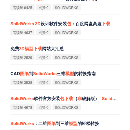
阅读量 8425
点赞 0
SOLIDWORKS
SolidWorks
3D
设计软件安装
包
：百度网盘高速
下
载
阅读量 4637
点赞 0
SOLIDWORKS
免费
3D
模
型
下
载
网站大汇总
阅读量 2529
点赞 0
SOLIDWORKS
CAD
图
纸
到
SolidWorks
三维
模
型
的转换指南
阅读量 3538
点赞 0
SOLIDWORKS
SolidWorks
软件官方安装
包
下
载
（
非
破解版）-
SolidWorks
软
阅读量 4678
点赞 0
SOLIDWORKS
SolidWorks
：二维
图
纸
到三维
模
型
的轻松转换