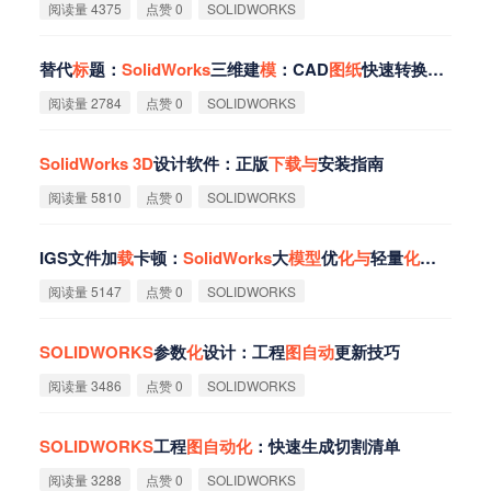
阅读量 4375
点赞 0
SOLIDWORKS
替代
标
题：
SolidWorks
三维建
模
：CAD
图
纸
快速转换技巧
阅读量 2784
点赞 0
SOLIDWORKS
SolidWorks
3D
设计软件：正版
下
载
与
安装指南
阅读量 5810
点赞 0
SOLIDWORKS
IGS文件加
载
卡顿：
SolidWorks
大
模
型
优
化
与
轻量
化
处理
阅读量 5147
点赞 0
SOLIDWORKS
SOLIDWORKS
参数
化
设计：工程
图
自
动
更新技巧
阅读量 3486
点赞 0
SOLIDWORKS
SOLIDWORKS
工程
图
自
动
化
：快速生成切割清单
阅读量 3288
点赞 0
SOLIDWORKS