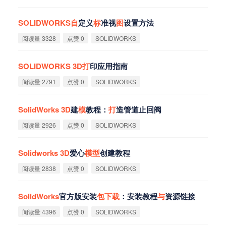
SOLIDWORKS
自
定义
标
准视
图
设置方法
阅读量 3328
点赞 0
SOLIDWORKS
SOLIDWORKS
3D
打
印应用指南
阅读量 2791
点赞 0
SOLIDWORKS
SolidWorks
3D
建
模
教程：
打
造管道止回阀
阅读量 2926
点赞 0
SOLIDWORKS
Solidworks
3D
爱心
模
型
创建教程
阅读量 2838
点赞 0
SOLIDWORKS
SolidWorks
官方版安装
包
下
载
：安装教程
与
资源链接
阅读量 4396
点赞 0
SOLIDWORKS