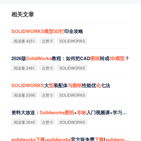
相关文章
SOLIDWORKS
模
型
3D
打
印全攻略
阅读量 4251
点赞 0
SOLIDWORKS
2026版
SolidWorks
教程：如何把CAD
图
纸
转成
3D
模
型
？
阅读量 2481
点赞 0
SOLIDWORKS
SOLIDWORKS
大
型
装配体
与
图
纸
性能优
化
七法
阅读量 2096
点赞 0
SOLIDWORKS
资料大放送：
Solidworks
图
纸
+
非
标
入门视频课+学习笔记
阅读量 2640
点赞 0
SOLIDWORKS
solidworks
下
载
-
solidworks
官方版免费
下
载
[
solidworks
专题