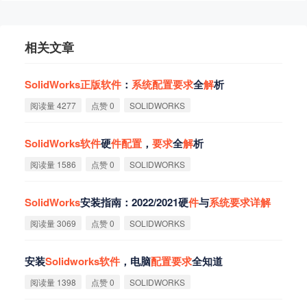
相关文章
SolidWorks
正
版
软
件
：
系
统
配
置
要
求
全
解
析
阅读量 4277
点赞 0
SOLIDWORKS
SolidWorks
软
件
硬
件
配
置
，
要
求
全
解
析
阅读量 1586
点赞 0
SOLIDWORKS
SolidWorks
安装指南：2022/2021硬
件
与
系
统
要
求
详
解
阅读量 3069
点赞 0
SOLIDWORKS
安装
Solidworks
软
件
，电脑
配
置
要
求
全知道
阅读量 1398
点赞 0
SOLIDWORKS