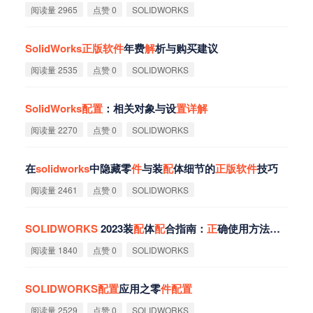
阅读量 2965
点赞 0
SOLIDWORKS
SolidWorks
正
版
软
件
年费
解
析与购买建议‌
阅读量 2535
点赞 0
SOLIDWORKS
SolidWorks
配
置
：相关对象与设
置
详
解
阅读量 2270
点赞 0
SOLIDWORKS
在
solidworks
中隐藏零
件
与装
配
体细节的
正
版
软
件
技巧
阅读量 2461
点赞 0
SOLIDWORKS
SOLIDWORKS
2023装
配
体
配
合指南：
正
确使用方法
详
解
阅读量 1840
点赞 0
SOLIDWORKS
SOLIDWORKS
配
置
应用之零
件
配
置
阅读量 2529
点赞 0
SOLIDWORKS