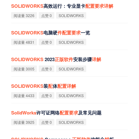
SOLIDWORKS
高效运行：专业显卡
配
置
要
求
详
解
阅读量 3226
点赞 0
SOLIDWORKS
SOLIDWORKS
电脑硬
件
配
置
要
求
一览
阅读量 4831
点赞 0
SOLIDWORKS
SOLIDWORKS
2023
正
版
软
件
安装步骤
详
解
阅读量 3005
点赞 0
SOLIDWORKS
SOLIDWORKS
装
配
体
配
置
详
解
阅读量 4433
点赞 0
SOLIDWORKS
SolidWorks
许可证网络
配
置
要
求
及常见问题
阅读量 3925
点赞 0
SOLIDWORKS