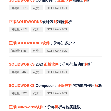
SOLIDWORKS
Composer：
正
版
软
件
功能全
解
析
阅读量 3178
点赞 0
SOLIDWORKS
正
版
SOLIDWORKS
设计装
配
利器
解
析
阅读量 2178
点赞 0
SOLIDWORKS
正
版
SOLIDWORKS
软
件
，价格知多少？
阅读量 1181
点赞 0
SOLIDWORKS
SOLIDWORKS
2021
正
版
软
件
：价格与新功能
解
析
阅读量 2468
点赞 0
SOLIDWORKS
SOLIDWORKS
Composer：
正
版
软
件
的功能与作用
解
析
阅读量 3221
点赞 0
SOLIDWORKS
正
版
Solidworks
软
件
：价格
解
析与购买建议