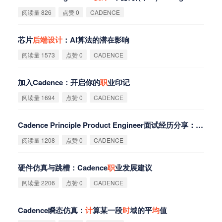
阅读量 826
点赞 0
CADENCE
芯片
后
端
设
计
：AI算法的潜在影响
阅读量 1573
点赞 0
CADENCE
加入Cadence：开启你的
职
业印记
阅读量 1694
点赞 0
CADENCE
Cadence Principle Product Engineer面试经历分享：求
职
必
阅读量 1208
点赞 0
CADENCE
硬件仿真与跳槽：Cadence
职
业发展建议
阅读量 2206
点赞 0
CADENCE
Cadence瞬态仿真：
计
算某一段
时
域的平
均
值