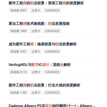
硬件工程
师
的
职
业前景：资深工程
师
的深度解析
阅读量 2067
点赞 0
CADENCE
算法工程
师
技术路线图：
职
业发展指南
阅读量 1483
点赞 0
CADENCE
成为硬件工程
师
：难易程度与
职
业前景解析
阅读量 1561
点赞 0
CADENCE
VerilogHDL与
数
字
IC
设
计
：流程
全
解析
阅读量 2113
点赞 0
CADENCE
硬件工程
师
的
职
业前景：行业大佬的深度解析
阅读量 1180
点赞 0
CADENCE
Cadence Allegro PCB
设
计
88问解析(十一)：Allegro中文件
自