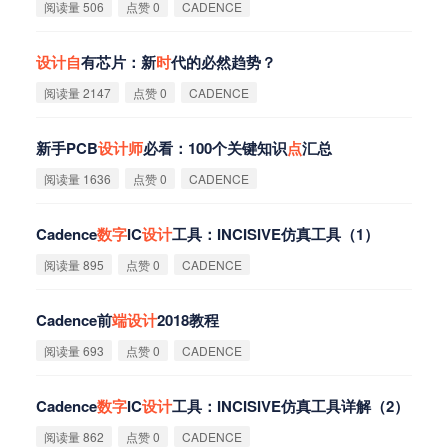
阅读量 506
点赞 0
CADENCE
设
计
自
有芯片：新
时
代的必然趋势？
阅读量 2147
点赞 0
CADENCE
新手PCB
设
计
师
必看：100个关键知识
点
汇总
阅读量 1636
点赞 0
CADENCE
Cadence
数
字
IC
设
计
工具：INCISIVE仿真工具（1）
阅读量 895
点赞 0
CADENCE
Cadence前
端
设
计
2018教程
阅读量 693
点赞 0
CADENCE
Cadence
数
字
IC
设
计
工具：INCISIVE仿真工具详解（2）
阅读量 862
点赞 0
CADENCE