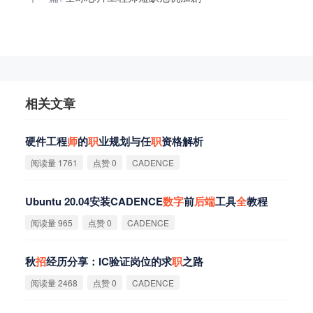
相关文章
硬件工程
师
的
职
业规划与任
职
资格解析
阅读量 1761
点赞 0
CADENCE
Ubuntu 20.04安装CADENCE
数
字
前
后
端
工具
全
教程
阅读量 965
点赞 0
CADENCE
秋
招
经历分享：IC验证岗位的求
职
之路
阅读量 2468
点赞 0
CADENCE