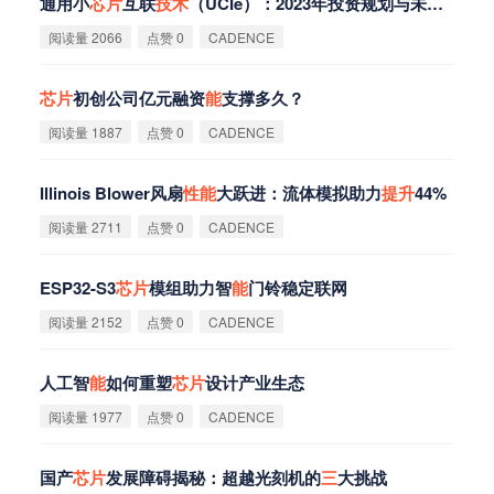
通用小
芯
片
互联
技
术
（UCIe）：2023年投资规划与未来建议
阅读量 2066
点赞 0
CADENCE
芯
片
初创公司亿元融资
能
支撑多久？
阅读量 1887
点赞 0
CADENCE
Illinois Blower风扇
性
能
大跃进：流体模拟助力
提
升
44%
阅读量 2711
点赞 0
CADENCE
ESP32-S3
芯
片
模组助力智
能
门铃稳定联网
阅读量 2152
点赞 0
CADENCE
人工智
能
如何重塑
芯
片
设计产业生态
阅读量 1977
点赞 0
CADENCE
国产
芯
片
发展障碍揭秘：超越光刻机的
三
大挑战