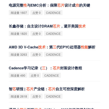
电源完整
性
与EMC分析：保障
芯
片
设计成
功
的关键
阅读量 1607
点赞 0
CADENCE
长鑫存储：自主设计DRAM
芯
片
，避开美国
技
术
阅读量 1820
点赞 0
CADENCE
AMD 3D V-Cache
技
术
：第
三
代EPYC处理器
性
能
解析
阅读量 3263
点赞 0
CADENCE
Cadence学习记录（
三
）：
芯
片
封装设计教程
阅读量 490
点赞 0
CADENCE
智
芯
研报 |
芯
片
产业链：
芯
片
自主可控深度解析
阅读量 2618
点赞 0
CADENCE