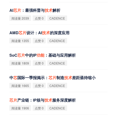
AI
芯
片
：最强科普与
技
术
解析
阅读量 2039
点赞 0
CADENCE
AMD
芯
片
设计：AI
技
术
的深度应用
阅读量 1355
点赞 0
CADENCE
SoC
芯
片
中的IP
功
能
：基础与应用解析
阅读量 1809
点赞 0
CADENCE
中
芯
国际一季报揭示：
芯
片
制造
技
术
差距亟待缩小
阅读量 1665
点赞 0
CADENCE
芯
片
产业链：IP核与
技
术
服务深度解析
阅读量 1906
点赞 0
CADENCE