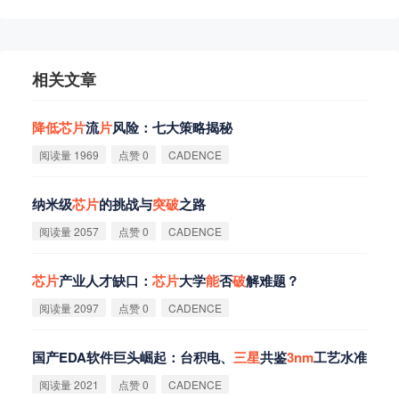
相关文章
降
低
芯
片
流
片
风险：七大策略揭秘
阅读量 1969
点赞 0
CADENCE
纳米级
芯
片
的挑战与
突
破
之路
阅读量 2057
点赞 0
CADENCE
芯
片
产业人才缺口：
芯
片
大学
能
否
破
解难题？
阅读量 2097
点赞 0
CADENCE
国产EDA软件巨头崛起：台积电、
三
星
共鉴
3nm
工艺水准
阅读量 2021
点赞 0
CADENCE