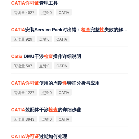
CATIA
许
可
证
管理工具
阅读量 4027
点赞 0
CATIA
CATIA
安装Service Pack时出错：
检
查
完整
性
失败的解决方法
阅读量 929
点赞 0
CATIA
Catia
DMU干涉
检
查
操作详细说明
阅读量 507
点赞 0
CATIA
CATIA
许
可
证
使用的周期
性
特征分析与应用
阅读量 1227
点赞 0
CATIA
CATIA
装配体干涉
检
查
的详细步骤
阅读量 3943
点赞 0
CATIA
CATIA
许
可
证
过期如何处理