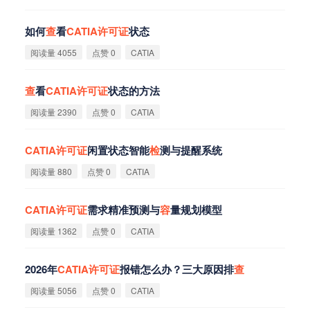
如何
查
看
CATIA
许
可
证
状态
阅读量 4055
点赞 0
CATIA
查
看
CATIA
许
可
证
状态的方法
阅读量 2390
点赞 0
CATIA
CATIA
许
可
证
闲置状态智能
检
测与提醒系统
阅读量 880
点赞 0
CATIA
CATIA
许
可
证
需求精准预测与
容
量规划模型
阅读量 1362
点赞 0
CATIA
2026年
CATIA
许
可
证
报错怎么办？三大原因排
查
阅读量 5056
点赞 0
CATIA