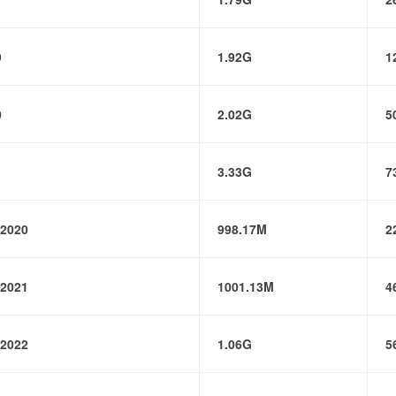
9
1.92G
1
0
2.02G
5
1
3.33G
7
2020
998.17M
2
2021
1001.13M
4
2022
1.06G
5