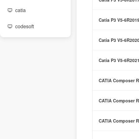
catia
Catia P3 V5-6R201
codesoft
Catia P3 V5-6R202
converge
creo ptc proe
Catia P3 V5-6R202
eb-cable
CATIA Composer R
enovia
CATIA Composer R
eplan
CATIA Composer R
feko