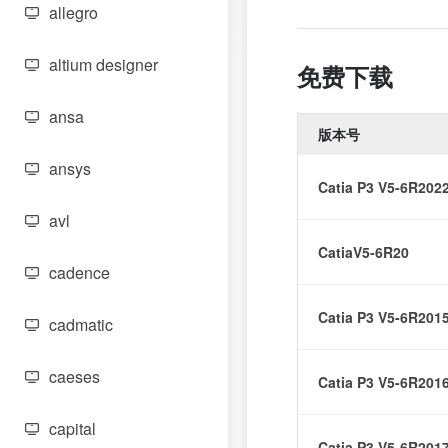
allegro
altium designer
免费下载
ansa
版本号
ansys
Catia P3 V5-6R202
avl
CatiaV5-6R20
cadence
Catia P3 V5-6R201
cadmatic
caeses
Catia P3 V5-6R201
capital
Catia P3 V5-6R201