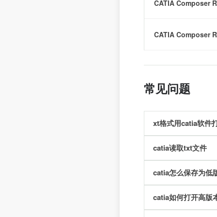
femap
CATIA Composer R
femfat
CATIA Composer R
flotherm
fluent
常见问题
gtsuite
xt格式用catia软件
hfss
catia读取txt文件
hypermesh
catia怎么保存为低
hyperworks
catia如何打开高版
isight