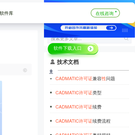
软件库
在线咨询
技术文档
CADMATIC
许
可
证
兼容
性
问题
CADMATIC
许
可
证
类型
CADMATIC
许
可
证
续费
CADMATIC
许
可
证
续费流程
CADMATIC
许
可
证
奥秘揭秘