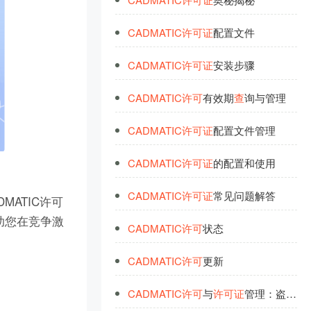
CADMATIC
许
可
证
配置文件
CADMATIC
许
可
证
安装步骤
CADMATIC
许
可
有效期
查
询与管理
CADMATIC
许
可
证
配置文件管理
CADMATIC
许
可
证
的配置和使用
CADMATIC
许
可
证
常见问题解答
ATIC许可
助您在竞争激
CADMATIC
许
可
状态
CADMATIC
许
可
更新
CADMATIC
许
可
与
许
可
证
管理：盗版解决与优化