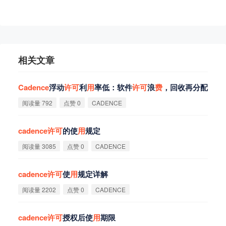
相关文章
Cadence
浮动
许
可
利
用
率低：软件
许
可
浪
费
，回收再分配
阅读量 792
点赞 0
CADENCE
cadence
许
可
的使
用
规定
阅读量 3085
点赞 0
CADENCE
cadence
许
可
使
用
规定详解
阅读量 2202
点赞 0
CADENCE
cadence
许
可
授权后使
用
期限