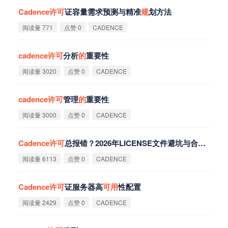
Cadence
许
可
证容量需求预测与精准
规
划方法
阅读量 771
点赞 0
CADENCE
cadence
许
可
分析
的
重要性
阅读量 3020
点赞 0
CADENCE
cadence
许
可
管理
的
重要性
阅读量 3000
点赞 0
CADENCE
Cadence
许
可
总报错？2026年LICENSE文件避坑与合
规
指南
阅读量 6113
点赞 0
CADENCE
Cadence
许
可
证服务器高
可
用
性配置
阅读量 2429
点赞 0
CADENCE