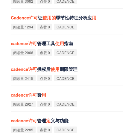
阅读量 3082
点赞 0
CADENCE
Cadence
许
可
证
使
用
的
季节性特征分析应
用
阅读量 1294
点赞 0
CADENCE
cadence
许
可
管理工具
使
用
指南
阅读量 2066
点赞 0
CADENCE
cadence
许
可
授权后
使
用
期限管理
阅读量 2415
点赞 0
CADENCE
cadence
许
可
费
用
阅读量 2927
点赞 0
CADENCE
cadence
许
可
管理
定
义与功能
阅读量 2285
点赞 0
CADENCE