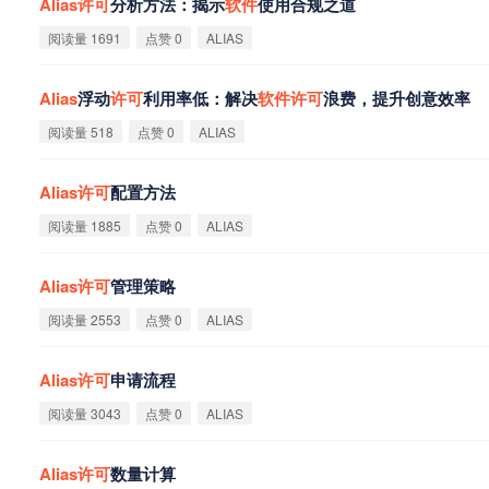
Alias
许
可
分析方法：揭示
软
件
使用合规之道
阅读量 1691
点赞 0
ALIAS
Alias
浮动
许
可
利用率低：解决
软
件
许
可
浪费，提升创意效率
阅读量 518
点赞 0
ALIAS
Alias
许
可
配置方法
阅读量 1885
点赞 0
ALIAS
Alias
许
可
管理策略
阅读量 2553
点赞 0
ALIAS
Alias
许
可
申请流程
阅读量 3043
点赞 0
ALIAS
Alias
许
可
数量计算