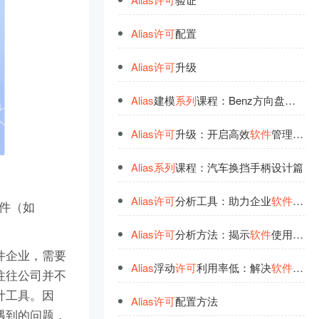
Alias
许
可
配置
Alias
许
可
升级
Alias
建模
系
列
课程：Benz方向盘设计
Alias
许
可
升级：开启高效
软
件
管理新时代
Alias
系
列
课程：汽车换挡手柄设计篇
Alias
许
可
分析工具：助力企业
软
件
合规
软件（如
Alias
许
可
分析方法：揭示
软
件
使用合规之道
件企业，需要
Alias
浮动
许
可
利用率低：解决
软
件
许
可
，往往公司并不
计工具。因
Alias
许
可
配置方法
会遇到的问题，