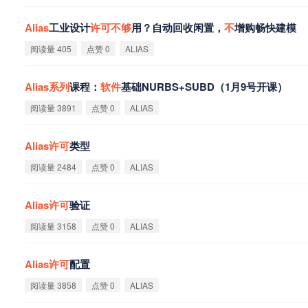
Alias
工业设计
许
可
不
够
用？自动回收闲置，
不
增购畅快建模
阅读量 405
点赞 0
ALIAS
Alias
系
列
课程：
软
件
基础NURBS+SUBD（1月9号开课）
阅读量 3891
点赞 0
ALIAS
Alias
许
可
类型
阅读量 2484
点赞 0
ALIAS
Alias
许
可
验证
阅读量 3158
点赞 0
ALIAS
Alias
许
可
配置
阅读量 3858
点赞 0
ALIAS