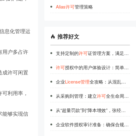
Alias
许
可
管理策略
为信息化管理运
推荐好文
有用户多占许
支持定制的
许可
证管理方案，满足企业个性化需求
许可
授权中的用户体验设计：简单背后的技术实力
造成许可闲置
企业
License管理
全攻略：从混乱到有序的蜕变
许可利用率，
从采购到管理：建立
许可
全生命周期管理体系
从“超量罚款”到“降本增效”，张经理的License
术能够实现信
企业软件授权审计准备：确保合规运营的关键步骤