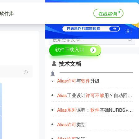
软件库
在线咨询
技术文档
Alias
许
可
与
软
件
升级
Alias
工业设计
许
可
不
够
用？自动回收闲置，
Alias
系
列
课程：
软
件
基础NURBS+SUBD（1月9号开课）
Alias
许
可
类型
Alias
许
可
验证