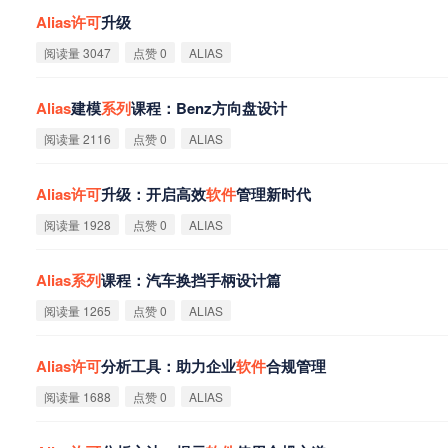
Alias
许
可
升级
阅读量 3047
点赞 0
ALIAS
Alias
建模
系
列
课程：Benz方向盘设计
阅读量 2116
点赞 0
ALIAS
Alias
许
可
升级：开启高效
软
件
管理新时代
阅读量 1928
点赞 0
ALIAS
Alias
系
列
课程：汽车换挡手柄设计篇
阅读量 1265
点赞 0
ALIAS
Alias
许
可
分析工具：助力企业
软
件
合规管理
阅读量 1688
点赞 0
ALIAS