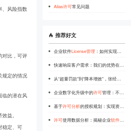
Alias
许
可
常见问题
率、风险指数
推荐好文
企业软件
License管理
：如何实现稳定可靠的全生命周期管控
的对比，可评
快速响应客户需求：我们的优势在
许可
关规定的情况
从“超量罚款”到“降本增效”，张经理的License
企业数字化升级中的
许可
管理：不可忽视的基础要素
面临的潜在风
基于
许可
分析
的授权规划：实现资源最优配置
济效益。
许可
使用数据分析：揭秘企业
软件资产
对稳定、可