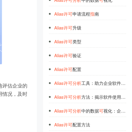
Alias
许
可
申请流程
指
南
Alias
许
可
升级
Alias
许
可
类型
Alias
许
可
验证
Alias
许
可
配置
Alias
许
可
分
析
工具：助力企业软件合规管理
地评估企业的
用情况，及时
Alias
许
可
分
析
方法：揭示软件使用合规之道
Alias
许
可
分
析
中的数据
可
视化：企业合规洞察工具
Alias
许
可
配置方法