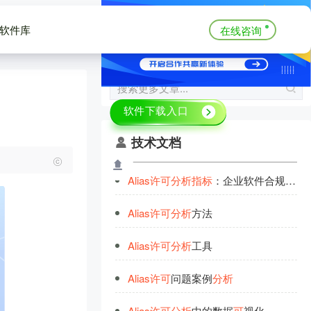
软件库
在线咨询
技术文档
Alias
许
可
分
析
指
标
：企业软件合规的关键要素
Alias
许
可
分
析
方法
Alias
许
可
分
析
工具
Alias
许
可
问题案例
分
析
Alias
许
可
分
析
中的数据
可
视化