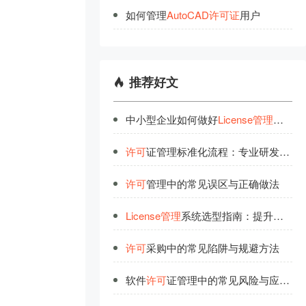
如何管理
AutoCAD
许
可
证
用户
推荐好文
中小型企业如何做好
License管理
？实用
许可
证管理标准化流程：专业研发团队的经验总结
许可
管理中的常见误区与正确做法
License管理
系统选型指南：提升企业管理效率
许可
采购中的常见陷阱与规避方法
软件
许可
证管理中的常见风险与应对策略