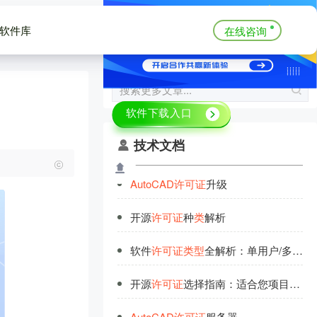
软件库
在线咨询
技术文档
AutoCAD
许
可
证
升级
开源
许
可
证
种
类
解析
软件
许
可
证
类
型
全解析：单用户/多用户
开源
许
可
证
选择指南：适合您项目的
类
AutoCAD
许
可
证
服务器