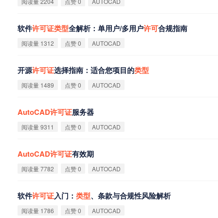
阅读量 2204
点赞 0
AUTOCAD
软件
许
可
证
类
型
全解析：单用户/多用户
许
可
合规指南
阅读量 1312
点赞 0
AUTOCAD
开源
许
可
证
选择指南：适合您项目的
类
型
阅读量 1489
点赞 0
AUTOCAD
AutoCAD
许
可
证
服务器
阅读量 9311
点赞 0
AUTOCAD
AutoCAD
许
可
证
有效期
阅读量 7782
点赞 0
AUTOCAD
软件
许
可
证
入门：
类
型
、条款与合规性风险解析
阅读量 1786
点赞 0
AUTOCAD