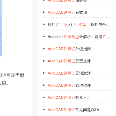
AutoCAD
许
可
证
有效期
软件
许
可
证
入门：
类
型
、条款与合规性风险解析
Autodesk
许
可
类
型
全解析：网络
许
可
vs
AutoCAD
许
可
证
升级指南
AutoCAD
许
可
证
配置文件
AutoCAD
许
可
证
无法激活
AD许可证类型
可能。
AutoCAD
许
可
证
管理软件
AutoCAD
许
可
证
数量不足
AutoCAD
许
可
证
常见问题Q&A